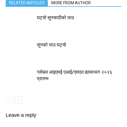
RELATED ARTICLES
MORE FROM AUTHOR
घट्याे सुनचादीकाे भाउ
सुनको भाउ घट्याे
ग्लोबल आइएमई एआई/एमएल ह्याकाथन २०२६
प्रारम्भ
Leave a reply