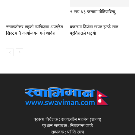
१ सय ३३ जनामा मोतियाबिन्दु
स्नातकोत्तर तहको म्याचिङमा अपग्रेड
बजारमा डिजेल खपत झन्डै सात
सिस्टम नै कार्यान्वयन गर्न आदेश
प्रतिशतले घट्याे
प्रवन्ध निर्देशक : राज्यलक्ष्मि महर्जन (शाक्य)
प्रधान सम्पादक : निमकान्त पाण्डे
सम्पादक : प्रीति रमण