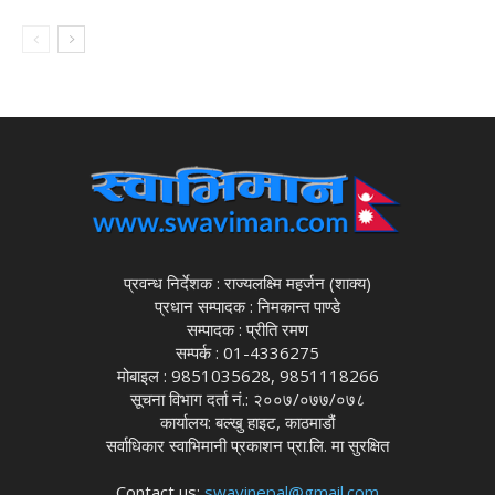
प्रवन्ध निर्देशक : राज्यलक्ष्मि महर्जन (शाक्य)
प्रधान सम्पादक : निमकान्त पाण्डे
सम्पादक : प्रीति रमण
सम्पर्क : 01-4336275
मोबाइल : 9851035628, 9851118266
सूचना विभाग दर्ता नं.: २००७/०७७/०७८
कार्यालय: बल्खु हाइट, काठमाडौं
सर्वाधिकार स्वाभिमानी प्रकाशन प्रा.लि. मा सुरक्षित
Contact us:
swavinepal@gmail.com