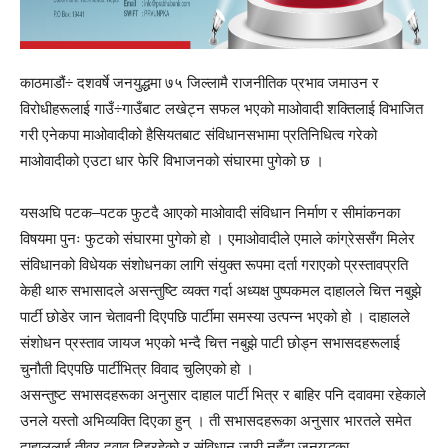
काठमाडौं÷ दशवर्षे जनयुद्धमा ७५ जिल्लामै राजनीतिक प्रभाव जमाउन र
विरोधीहरूलाई गाउँ÷गाउँबाट लखेट्न सफल भएको माओवादी शक्तिलाई विभाजित
गरी एनेकपा माओवादीको हैसियतबाट संविधानसभामा प्रतिनिधित्व गरेको
माओवादीको एउटा धार फेरि विभाजनको संघारमा पुगेको छ ।
यसअघि पटक–पटक फुटदै आएको माओवादी संविधान निर्माण र सीमांकनका
विषयमा पुनः फुटको संघारमा पुगेको हो । एमाओवादीले एमाले कांग्रेससँग मिलेर
संविधानको विधेयक संशोधनका लागि संयुक्त रूपमा दर्ता गराएको प्रस्तावप्रति
केही थारु सभासादले असन्तुष्टि व्यक्त गर्दा अध्यक्ष पुष्पकमल दाहालले चित्त नबुझे
पार्टी छोडेर जान चेतावनी दिएपछि पार्टीमा समस्या उत्पन्न भएको हो । दाहालले
संशोधन प्रस्ताव जायज भएको भन्दै चित्त नबुझे पाटी छोड्न सभासदहरूलाई
चुनौती दिएपछि पार्टीभित्र विवाद चुलिएको हो ।
असन्तुष्ट सभासदहरूका अनुसार दाहाल पार्टी भित्र र बाहिर पनि दवावमा रहेकाले
उनले यस्तो अभिव्यक्ति दिएका हुन् । ती सभासदहरूका अनुसार भारतले समेत
दाहाललाई तीव्र दवाव दिइरहेको र संविधान जारी नहुँदा जनयुद्धका