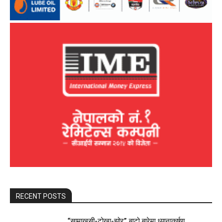
RECENT POSTS
“सामाखुसी-टोखा-झोर” बाटो बारेमा ध्यानाकर्षण