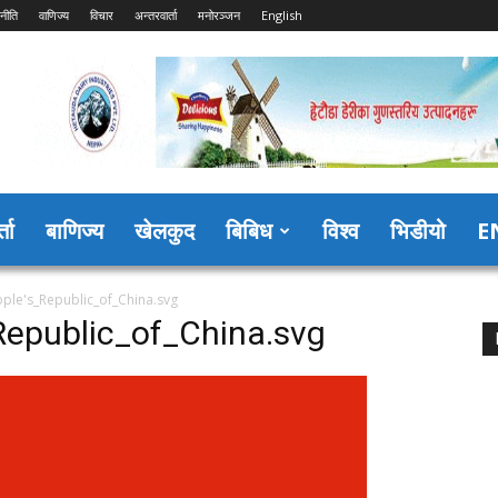
नीति
वाणिज्य
विचार
अन्तरवार्ता
मनोरञ्जन
English
्ता
बाणिज्य
खेलकुद
बिबिध
विश्व
भिडीयो
E
ople's_Republic_of_China.svg
Republic_of_China.svg