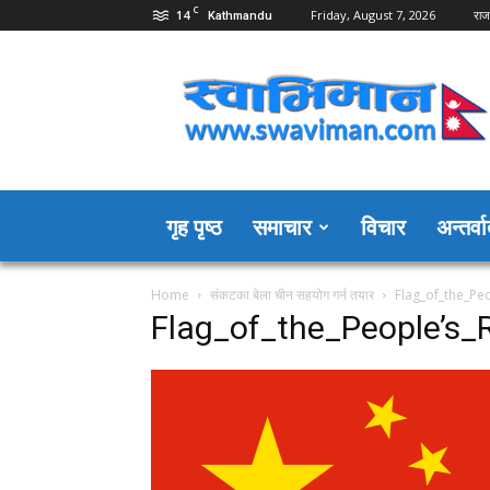
C
14
Friday, August 7, 2026
राज
Kathmandu
Swaviman
Nepal
गृह पृष्ठ
समाचार
विचार
अन्तर्वार
Home
संकटका बेला चीन सहयोग गर्न तयार
Flag_of_the_Pe
Flag_of_the_People’s_