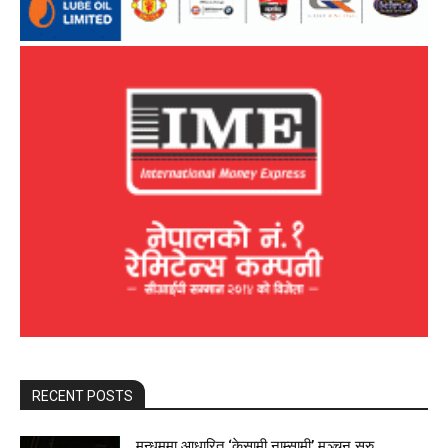
RECENT POSTS
मुन्धुममा आधारित ‘केसामी नाम्सामी’ मञ्चन सुरु