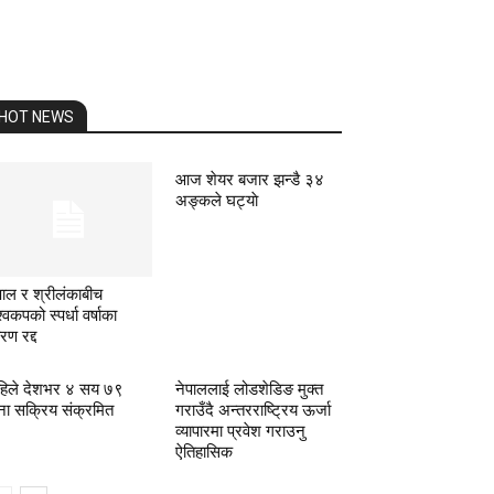
HOT NEWS
आज शेयर बजार झन्डै ३४
अङ्कले घट्याे
पाल र श्रीलंकाबीच
श्वकपको स्पर्धा वर्षाका
रण रद्द
िले देशभर ४ सय ७९
नेपाललाई लोडशेडिङ मुक्त
ा सक्रिय संक्रमित
गराउँदै अन्तरराष्ट्रिय ऊर्जा
व्यापारमा प्रवेश गराउनु
ऐतिहासिक