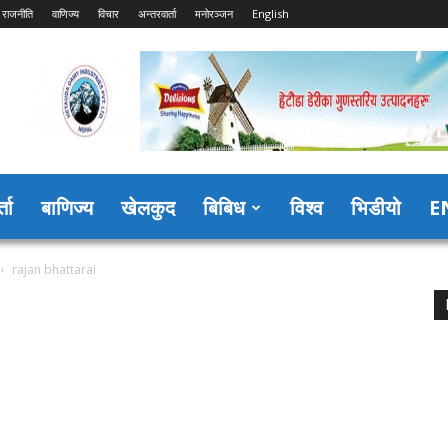
राजनीति
वाणिज्य
विचार
अन्तरवार्ता
मनोरञ्जन
English
्ता
बाणिज्य
खेलकुद
बिबिध
विश्व
भिडीयो
E
rajan bhattarai