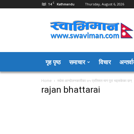
C
14
Thursday, August 6, 2026
Kathmandu
Swaviman
Nepal
गृह पृष्ठ
समाचार
विचार
अन्तर्वार
Home
मधेस आन्दोलनकारीका ७५ प्रतिशत माग पूरा भइसकेका छन्
rajan bhattarai