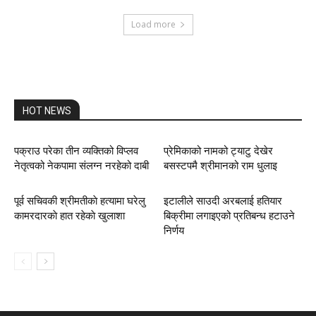
Load more
HOT NEWS
पक्राउ परेका तीन व्यक्तिको विप्लव
प्रेमिकाको नामको ट्याटु देखेर
नेतृत्वको नेकपामा संलग्न नरहेको दाबी
बसस्टपमै श्रीमानको राम धुलाइ
पूर्व सचिवकी श्रीमतीकाे हत्यामा घरेलु
इटालीले साउदी अरबलाई हतियार
कामरदारकाे हात रहेकाे खुलाशा
बिक्रीमा लगाइएको प्रतिबन्ध हटाउने
निर्णय