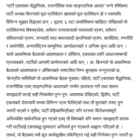
‘पार्टी एकताका सैद्धान्तिक, राजनीतिक तथा साङ्गठनिक आधार’ भन्ने शीर्षकमा
पार्टी अध्यक्ष किरणको मूल प्रतिवेदन बहसको मूल प्रतिवेदन हो र यसमाथि
विभिन्न सुझाव दिइएका छन् । मूलत: ६ वटा उपशीर्षकमा बााडिएर लेखिएको यो
प्रतिवेदनमा विषयप्रवेश, वर्तमान राज्यसत्ताको स्वरूपको प्रश्न, वर्तमान
संविधानको प्रश्न, जनवादी तथा समाजवादी क्रान्तिको प्रश्न, कार्यदिशा, रणनीति
र कार्यनीति, अन्तर्राष्ट्रिय कम्युनिष्ट आन्दोलनबारे र अन्तिम कुरा आदि छन् ।
साथै आकस्मिक बैठकको आवश्यकता र औचित्य, एकताका लागि आधारसम्बन्धी
प्रस्तावबारे, पार्टीको आगामी कार्यभारबारे आदि छन् । क. किरणले यो आकस्मिक
बैठकको आवश्यकता र औचित्यबारे स्पष्टसित निम्न कुराहरू भन्नुभएको छ,
‘केन्द्रीय समितिको यो आकस्मिक बैठक मुख्यत: पहिलो, पार्टी एकताका सैद्धान्तिक,
राजनीतिक एवम् साङ्गठनिक आधारबारे गम्भीर छलफल गरी तथा समान
समझदारी बनाई सही निष्कर्षमा पुग्न पुन: आवश्यक देखिएको, द्वितीय, पार्टी
एकताबारे देशव्यापी रूपमा विभिन्न भ्रम फैलिएको तथा ती कुराबारे स्पष्ट हुन
जरुरी भएको र तृतीय, पार्टी पङ्क्तिभित्रैबाट पनि परस्पर विरोधाभाषपूर्ण
अभिव्यक्ति सार्वजनिक हुन गएको एवम् ती विषयबारे पनि समान समझदारी कायम
गरी पार्टीलाई एकताबद्ध तुल्याउन अनिवार्य हुन गएकाले आह्वान गरिएको हो ।
तसर्थ, यो बैठकमा यसै मूल कार्यसूचीमा संकेन्द्रित भई सही निर्णयमा पुग्न जरुरी छ