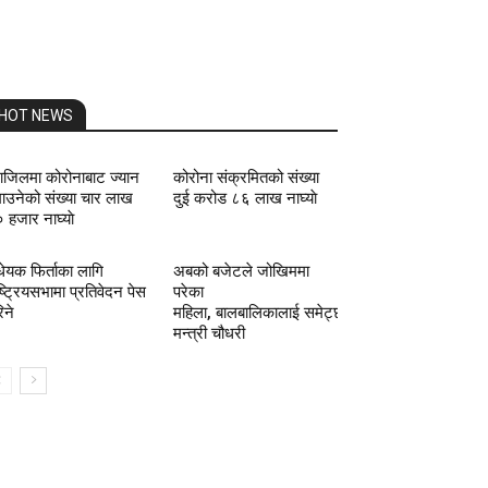
HOT NEWS
राजिलमा कोरोनाबाट ज्यान
कोरोना संक्रमितको संख्या
माउनेको संख्या चार लाख
दुई करोड ८६ लाख नाघ्याे
 हजार नाघ्याे
धेयक फिर्ताका लागि
अबको बजेटले जोखिममा
ष्ट्रियसभामा प्रतिवेदन पेस
परेका
िने
महिला, बालबालिकालाई समेट्छ:
मन्त्री चौधरी