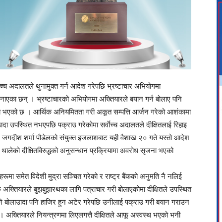
ोच्च अदालतले थुनामुक्त गर्न आदेश गरेपछि भ्रष्टाचार अभियोगमा
मनाएका छन् । भ्रष्टाचारको अभियोगमा अख्तियारले बयान गर्न बोलाए पनि
न्त्य भएको छ । आर्थिक अनियमितता गरी अकूत सम्पत्ति आर्जन गरेको आशंकामा
ा उपस्थित नभएपछि पक्राउ गरेकोमा सर्वाेच्च अदालतले दीक्षितलाई रिहाइ
ी र जगदीश शर्मा पौडेलको संयुक्त इजलाशबाट यही वैशाख २० गते यस्तो आदेश
ालेको दीक्षितविरुद्धको अनुसन्धान प्रक्रियामा अवरोध सृजना भएको
कहरूमा समेत विदेशी मुद्रा सञ्चित गरेको र राष्ट्र बैंकको अनुमति नै नलिई
 अख्तियारले बुझबुझारथका लागि पत्राचार गरी बोलाएकोमा दीक्षितले उपस्थित
गि बोलाउादा पनि हाजिर हुन अटेर गरेपछि उनीलाई पक्राउ गरी बयान गराउन
 । अख्तियारले नियन्त्रणमा लिएलगत्तै दीक्षितले आफू अस्वस्थ भएको भनी