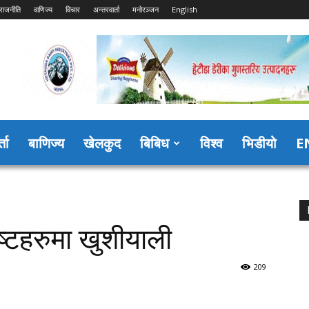
राजनीति
वाणिज्य
विचार
अन्तरवार्ता
मनोरञ्जन
English
्ता
बाणिज्य
खेलकुद
बिबिध
विश्व
भिडीयो
E
ष्टहरुमा खुशीयाली
209