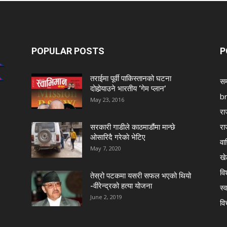
POPULAR POSTS
P
तराईमा पूर्वी पाकिस्तानको घटना
सम
दोहोर्‍याउने भारतीय ‘गेम प्लान’
b
May 23, 2016
रा
रा
सरकारी गाडीले काठमाडौंमा मान्छे
ओसारिदै गरेकाे भेटिए
वा
May 7, 2020
खे
विश
तेस्रो पटकमा यसरी सफल भएको थियो
-वीरेन्द्रको हत्या योजना
स्व
June 2, 2019
वि