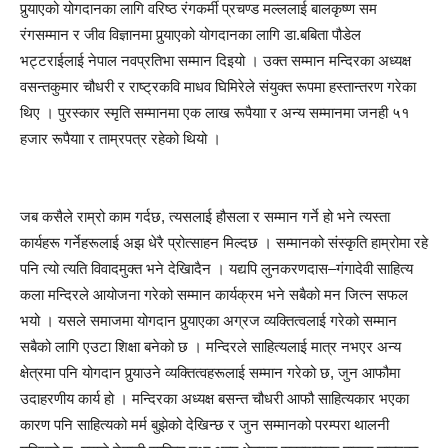
पुर्‍याएको योगदानका लागि वरिष्ठ रंगकर्मी प्रचण्ड मल्ललाई बालकृष्ण सम
रंगसम्मान र जीव विज्ञानमा पुर्‍याएको योगदानका लागि डा.बबिता पौडेल
भट्टराईलाई नेपाल नवप्रतिभा सम्मान दिइयो । उक्त सम्मान मन्दिरका अध्यक्ष
वसन्तकुमार चौधरी र राष्ट्रकवि माधव घिमिरेले संयुक्त रूपमा हस्तान्तरण गरेका
थिए । पुरस्कार स्मृति सम्मानमा एक लाख रूपैयाा र अन्य सम्मानमा जनही ५१
हजार रूपैयाा र ताम्रपत्र रहेको थियो ।
जब कसैले राम्रो काम गर्दछ, त्यसलाई हौसला र सम्मान गर्ने हो भने त्यस्ता
कार्यहरू गर्नेहरूलाई अझ धेरै प्रोत्साहन मिल्दछ । सम्मानको संस्कृति हाम्रोमा रहे
पनि त्यो त्यति विवादमुक्त भने देखिादैन । यद्यपि लुनकरणदास–गंगादेवी साहित्य
कला मन्दिरले आयोजना गरेको सम्मान कार्यक्रम भने सबैको मन जित्न सफल
भयो । यसले समाजमा योगदान पुर्‍याएका अग्रज व्यक्तित्वलाई गरेको सम्मान
सबैको लागि एउटा शिक्षा बनेको छ । मन्दिरले साहित्यलाई मात्र नभएर अन्य
क्षेत्रमा पनि योगदान पुर्‍याउने व्यक्तित्वहरूलाई सम्मान गरेको छ, जुन आफौमा
उदाहरणीय कार्य हो । मन्दिरका अध्यक्ष बसन्त चौधरी आफौ साहित्यकार भएका
कारण पनि साहित्यको मर्म बुझेको देखिन्छ र जुन सम्मानको परम्परा थालनी