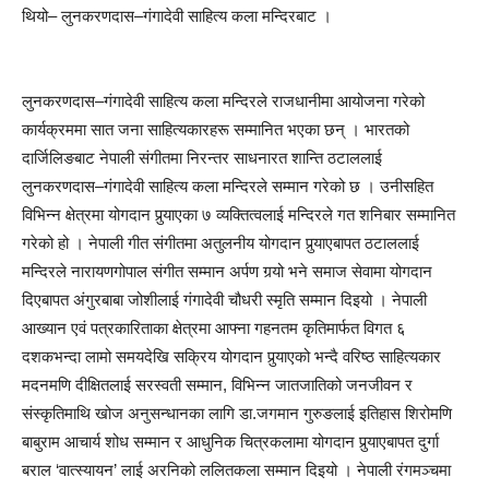
थियो– लुनकरणदास–गंगादेवी साहित्य कला मन्दिरबाट ।
लुनकरणदास–गंगादेवी साहित्य कला मन्दिरले राजधानीमा आयोजना गरेको
कार्यक्रममा सात जना साहित्यकारहरू सम्मानित भएका छन् । भारतको
दार्जिलिङबाट नेपाली संगीतमा निरन्तर साधनारत शान्ति ठटाललाई
लुनकरणदास–गंगादेवी साहित्य कला मन्दिरले सम्मान गरेको छ । उनीसहित
विभिन्न क्षेत्रमा योगदान पुर्‍याएका ७ व्यक्तित्वलाई मन्दिरले गत शनिबार सम्मानित
गरेको हो । नेपाली गीत संगीतमा अतुलनीय योगदान पुर्‍याएबापत ठटाललाई
मन्दिरले नारायणगोपाल संगीत सम्मान अर्पण गर्‍यो भने समाज सेवामा योगदान
दिएबापत अंगुरबाबा जोशीलाई गंगादेवी चौधरी स्मृति सम्मान दिइयो । नेपाली
आख्यान एवं पत्रकारिताका क्षेत्रमा आफ्ना गहनतम कृतिमार्फत विगत ६
दशकभन्दा लामो समयदेखि सक्रिय योगदान पुर्‍याएको भन्दै वरिष्ठ साहित्यकार
मदनमणि दीक्षितलाई सरस्वती सम्मान, विभिन्न जातजातिको जनजीवन र
संस्कृतिमाथि खोज अनुसन्धानका लागि डा.जगमान गुरुङलाई इतिहास शिरोमणि
बाबुराम आचार्य शोध सम्मान र आधुनिक चित्रकलामा योगदान पुर्‍याएबापत दुर्गा
बराल ‘वात्स्यायन’ लाई अरनिको ललितकला सम्मान दिइयो । नेपाली रंगमञ्चमा