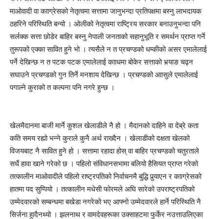
माओवादी वा कााग्रेसको नेतृत्वमा सत्तामा जानुभन्दा प्रतिपक्षमा बस्नु लाभदायक
ठहरिने परिस्थिति बन्यो । ओलीको नेतृत्वमा राष्ट्रिय सरकार बनाउनुभन्दा पनि
सर्लक्क सत्ता छोडेर बाहिर बस्नु नेपाली जनताको सहानुभूति र समर्थन प्राप्त गर्ने
तुरूपको एक्का सावित हुने भो । त्यसैले न त प्रचण्डको धम्कीको असर एमालेलाई
पर्ने देखिन्छ न त पटक पटक एमालेलाई कााधमा बोकेर सत्ताको भर्‍याङ चढ्न
सघाउने प्रचण्डको गुन तिर्ने मनशाय देखिन्छ । प्रचण्डको आासुले एमालेलाई
पगाल्ने कुराको त कल्पना पनि नगरे हुन्छ ।
खेलमैदानमा बाजी मार्ने कुशल खेलाडीले नै हो । मैदानको दाहिने वा देब्रे कता
कति समय रह्यो भन्ने कुराले कुनै अर्थ राख्दैन । खेलाडीको दक्षता खेलको
विजयबाट नै सावित हुने हो । सत्तामा रहादा होस् वा बाहिर प्रचण्डको चतुरताले
सधैं हावा खाने गरेको छ । पहिलो संविधानसभामा बलियो हैसियत प्राप्त गरेको
तत्कालीन माओवादीले पहिलो राष्ट्रपतिको निर्वाचनमै बुद्धि पुर्‍याएन र कााग्रेसको
हातमा पद सुप्पियो । तत्कालीन मधेसी फोरमले अघि सारेको उपराष्ट्रपतिको
उम्मेदवारको सम्बन्धमा बखेडा नगरेको भए आफ्नो उम्मेदवारले हार्ने परिस्थिति नै
सिर्जना हुादैनथ्यो । झलनाथ र वामदेवहरूका उक्साहटमा फुर्केर नउत्ताउलिएका