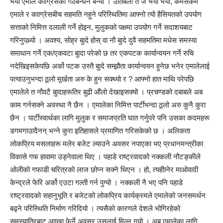
भयो एमाले कााग्रेसको गठबन्धन बन्यो । उतिबेला त जे भयो भयो, कमसेकम
एमाले र कााग्रेसबीच सहमति नहुने परिस्थितिमा आफ्नो त्यो हैसियतको उपयोग
सत्ताको निमित्त दलाली गर्ने होइन, मुलुकको पक्षमा उपयोग गर्ने सदाशयबाट
गरिनुपथ्र्यो । अवश्य, सोह्र बुादे होस् वा नौ बुादे दुवै सहमतिमा मधेस समस्या
समाधान गर्ने एक/एकवटा बुादा परेको छ तर एकपटक कार्यान्वयन गर्ने रुचि
नदेखिइसकेपछि अर्को पटक उस्तै बुादे सम्झौता कार्यान्वयन हुनेछ भनेर एमालेलाई
पत्याउनुभन्दा ठूलो मूर्खता अरु के हुन सक्थ्यो र ? आफ्नो हात माथि परेपछि
एमालेले त नौवटै बुादाहरूतिर बुढी औंलो देखाइसक्यो । प्रचण्डको दबाबले अब
काम गर्नसक्ने अवस्था नै छैन । एमालेका निमित्त पार्टीभन्दा ठूलो अरु कुनै कुरा
छैन । पार्टीस्वार्थका लागि मुलुक र समाजप्रति घात गर्नुपरे पनि उसका कदमहरू
डगमगाउादैनन् भन्ने कुरा इतिहासले प्रमाणित गरिसकेको छ । अलिकता
लोकप्रिय मसलाहरू मलेर बजेट ल्याउने अवसर नपाएका भए प्रधानमन्त्रीका
विकासे गफ हावामा उड्नेवाला थिए । पहाडे राष्ट्रवादको नक्कली नौटङ्कीले
ओलीको गफाडी चरित्रको लाज छोप्न सक्ने थिएन । हो, त्यहीानेर माओवादी
केन्द्रले फेरि अर्को एउटा गल्ती गर्न पुग्यो । नक्कली नै भए पनि पहाडे
राष्ट्रवादको सहानुभूति र बजेटको लोकप्रिय कार्यक्रमले एमालेको जनसमर्थन
बढ्ने परिस्थिति निर्माण गरिदियो । त्यसैको कारणले देशले भोगिरहेको
समस्यातिरबाट आाखा फेर्ने अवसर उसलाई मिल्न गयो । अब एमालेका लागि