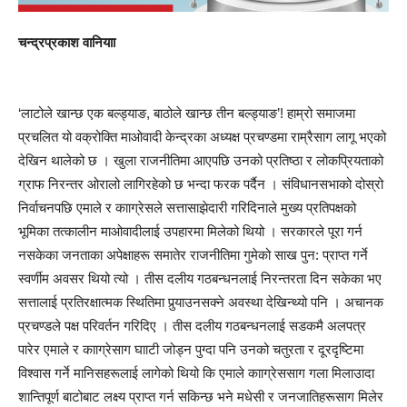
चन्द्रप्रकाश वानियाा
‘लाटोले खान्छ एक बल्ड्याङ, बाठोले खान्छ तीन बल्ड्याङ’! हाम्रो समाजमा
प्रचलित यो वक्रोक्ति माओवादी केन्द्रका अध्यक्ष प्रचण्डमा राम्रैसाग लागू भएको
देखिन थालेको छ । खुला राजनीतिमा आएपछि उनको प्रतिष्ठा र लोकप्रियताको
ग्राफ निरन्तर ओरालो लागिरहेको छ भन्दा फरक पर्दैन । संविधानसभाको दोस्रो
निर्वाचनपछि एमाले र कााग्रेसले सत्तासाझेदारी गरिदिनाले मुख्य प्रतिपक्षको
भूमिका तत्कालीन माओवादीलाई उपहारमा मिलेको थियो । सरकारले पूरा गर्न
नसकेका जनताका अपेक्षाहरू समातेर राजनीतिमा गुमेको साख पुन: प्राप्त गर्ने
स्वर्णीम अवसर थियो त्यो । तीस दलीय गठबन्धनलाई निरन्तरता दिन सकेका भए
सत्तालाई प्रतिरक्षात्मक स्थितिमा पुर्‍याउनसक्ने अवस्था देखिन्थ्यो पनि । अचानक
प्रचण्डले पक्ष परिवर्तन गरिदिए । तीस दलीय गठबन्धनलाई सडकमै अलपत्र
पारेर एमाले र कााग्रेसाग घााटी जोड्न पुग्दा पनि उनको चतुरता र दूरदृष्टिमा
विश्वास गर्ने मानिसहरूलाई लागेको थियो कि एमाले कााग्रेससाग गला मिलाउादा
शान्तिपूर्ण बाटोबाट लक्ष्य प्राप्त गर्न सकिन्छ भने मधेसी र जनजातिहरूसाग मिलेर