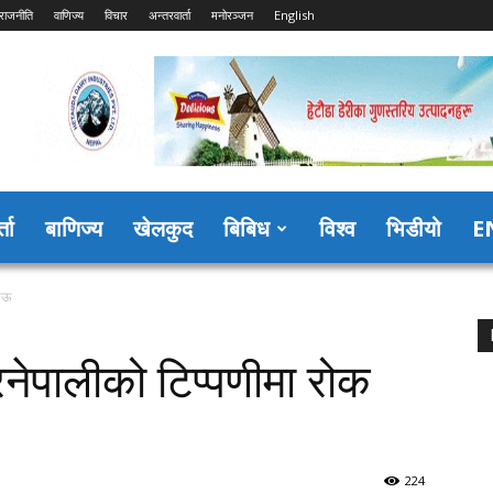
राजनीति
वाणिज्य
विचार
अन्तरवार्ता
मनोरञ्जन
English
्ता
बाणिज्य
खेलकुद
बिबिध
विश्व
भिडीयो
E
गाऊ
नेपालीको टिप्पणीमा रोक
224