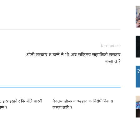
Next article
ओली सरकार त ढल्ने नै भो, अब राष्ट्रिय सहमतिको सरकार
बन्ला त ?
ाइ खाइरहने र बिरामीले सास्ती
नेपालमा डोजर काण्डहरूः जनविरोधी विकास
म्म ?
कस्का लागि ?