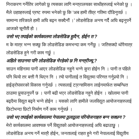
निराकरण गर्नेतिर लागेको छु त्यसका लागि मन्त्रालयका साथीहरुलाई भनेको छु ।
मैले उहााहरुलाई प्रष्ट रुपमा भनेको छु कि ‘अब हामी तीव्र गतिमा दौडिनुपर्छ ।
सामान्य तरिकाले हामी अघि बढ्न सक्दैनौं ।’ लोडसेडिङ अन्त्य गर्दै अघि बढ्नुपर्ने
आजको चूनौती हो ।
उसो भए तपाईको कार्यकालमा लोडसेडिङ हुादैन, होईन त ?
म के मात्र भन्न सक्छु कि लोडसेडिङ कमभन्दा कम गर्नेछु । जतिसक्दो थोरैमात्र
लोडसेडिङ हुने गरी काम गर्छुृ ।
अहिले साउनमा पनि लोडसेडिङ भैरहेको छ नि मन्त्रीज्यू ?
साउन महिनामा पानी आएर लोडसेडिङ नहुने भन्ने कुरा होईन नि । पानी त पहिले
पनि थियो तर बत्ती नै थिएन नि । त्यो पानीलाई त विद्युतमा परिणत गर्नुपर्‍यो नि ।
हाईड्रोपावरको विकास गर्नुपर्छ । त्यसलाई टा्रन्समिसन लाईनमार्फत सम्बन्धित
ठाउामा पुर्‍याउनुपर्ने छ । पानी बढी भएर लोडसेडिङ नहुने होईन । खोलामा पानी
बढ्दैमा विद्युत बढ्ने भन्ने होईन । यसको लागि हामीले जलविद्युत आयोजनाहरुलाई
छिटोभन्दा छिटो निर्माण गर्ने काम गर्नुपर्छ ।
उसो भए तपाईको कार्यकालमा नेपालमा ठूलाठूला परियोजनाहरु बन्न सक्छन ?
मेरो कार्यकालमा आवश्यक पर्ने विद्युतको आयोजनाहरुलाई अघि बढाउाछुृ ।
लोडसेडिङ अन्त्य गर्ने मात्रै होईन, जनतालाई राहत हुने गरी नेपाललाई विद्युतीय