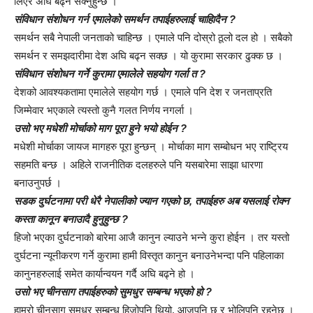
लिएर अघि बढ्न सक्नुहुन्छ ।
संविधान संशोधन गर्न एमालेको समर्थन तपाईहरुलाई चाहिादैन ?
समर्थन सबै नेपाली जनताको चाहिन्छ । एमाले पनि दोस्रो ठूलो दल हो । सबैको
समर्थन र समझदारीमा देश अघि बढ्न सक्छ । यो कुरामा सरकार ढुक्क छ ।
संविधान संशोधन गर्ने कुरामा एमालेले सहयोग गर्ला त ?
देशको आवश्यकतामा एमालेले सहयोग गर्छ । एमाले पनि देश र जनताप्रति
जिम्मेवार भएकाले त्यस्तो कुनै गलत निर्णय नगर्ला ।
उसो भए मधेशी मोर्चाको माग पूरा हुने भयो होईन ?
मधेशी मोर्चाका जायज मागहरु पूरा हुन्छन् । मोर्चाका माग सम्बोधन भए राष्ट्रिय
सहमति बन्छ । अहिले राजनीतिक दलहरुले पनि यसबारेमा साझा धारणा
बनाउनुपर्छ ।
सडक दुर्घटनामा परी धेरै नेपालीको ज्यान गएको छ, तपाईहरु अब यसलाई रोक्न
कस्ता कानून बनाउादै हुनुहुन्छ ?
हिजो भएका दुर्घटनाको बारेमा आजै कानुन ल्याउने भन्ने कुरा होईन । तर यस्तो
दुर्घटना न्यूनीकरण गर्ने कुरामा हामी विस्तृत कानुन बनाउनेभन्दा पनि पहिलाका
कानुनहरुलाई समेत कार्यान्वयन गर्दै अघि बढ्ने हो ।
उसो भए चीनसाग तपाईहरुको सुमधुर सम्बन्ध भएको हो ?
हाम्रो चीनसाग सुमधुर सम्बन्ध हिजोपनि थियो, आजपनि छ र भोलिपनि रहनेछ ।