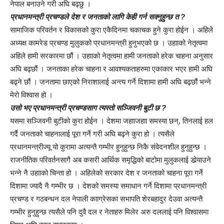
नेपाल बनाउने गरी अघि बढ्छु ।
प्रधानमन्त्री प्रचण्डले देश र जनताको लागि केही गर्न सक्नुहुन्छ त ?
सामाजिक परिवर्तन र विकासको कुरा एकैदिनमा चकाचक हुने कुरा होईन । अहिले
अध्यक्ष कामरेड प्रचण्ड मुलुकको प्रधानमन्त्री हुनुभएको छ । उहााको नेतृत्वमा
अहिले हामी सरकारमा छौं । उहााको नेतृत्वमा हामी जनताको हरेक चाहना अनुसार
अघि बढ्छौं । जनताका हरेक चाहना र आवश्यकताहरुमा एकाकार भएर हामी अघि
बढ्ने छौं । जनतामा छाएको निराशालाई अन्त्य गर्ने दिशामा हामी अघि बढ्छौं भन्ने
मेरो विश्वास हो ।
उसो भए प्रधानमन्त्री प्रचण्डसाग त्यस्तो सञ्जिवनी बुटी छ ?
यसमा सञ्जिवनी बुटीको कुरा होईन । देशमा जहााजहाा समस्या छन्, तिनलाई हल
गर्दै जनताको चाहनालाई पूरा गर्ने गरी अघि बढ्ने कुरा हो । त्यसैले
प्रधानमन्त्रीज्यू यो कुरामा अत्यन्तै गम्भीर हुनुहुन्छ निकै संवेदनशील हुनुहुन्छ ।
राजनीतिक परिवर्तनसागै अब कसरी आर्थिक समृद्धिको बाटोमा मुलुकलाई डोर्‍याउने
भन्ने नै उहााको चिन्ता हो । अहिलेको सरकार देश र जनताको चाहना पूरा गर्ने
दिशामा ज्यादै नै गम्भीर छ । देशको समस्या समाधान गर्ने दिशामा प्रधानमन्त्री
प्रचण्ड र गठबन्धन दल नेपाली कााग्रेसका सभापति शेरबहादुर देउवा अत्यन्तै
गम्भीर हुनुहुन्छ त्यसैले पनि दुवै दल र नेताहरु मिलेर अरु दललाई पनि विश्वासमा