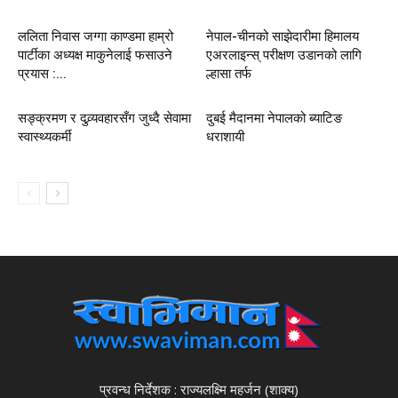
ललिता निवास जग्गा काण्डमा हाम्रो
नेपाल-चीनको साझेदारीमा हिमालय
पार्टीका अध्यक्ष माकुनेलाई फसाउने
एअरलाइन्स् परीक्षण उडानको लागि
प्रयास :...
ल्हासा तर्फ
सङ्क्रमण र दुव्र्यवहारसँग जुध्दै सेवामा
दुबई मैदानमा नेपालको ब्याटिङ
स्वास्थ्यकर्मी
धराशायी
प्रवन्ध निर्देशक : राज्यलक्ष्मि महर्जन (शाक्य)