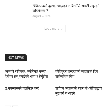
चिकित्सकले कुटाइ खाइरहने र बिरामीले सास्ती पाइरहने
कहिलेसम्म ?
August 7, 2026
Load more
HOT NEWS
आजको राशिफल: ज्योतिषले कस्तो
कीर्तिपुरमा इन्द्रायणी जात्राकाे दिन
देखेका छन् तपाईको भाग्य ? हेर्नुहोस्
सार्वजनिक बिदा
लू उपन्यासकाे चलचित्र बन्दै
सर्वोच्च अदालतले रेशम चौधरीविरुद्धको
मुद्दा हेर्न नभ्याइने