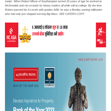
trader. When Robert Mfune of Southampton turned 16 years of age he worked at
McDonalds and ran errands for binary traders all while still at college. By the time
Robert passed his A Levels with grades AAB, he was a Bentley owning millionaire
who had only just stopped serving Big Macs. SEE CATERS COPY.