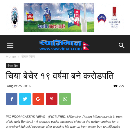
Home
रोचक विश्व
रोचक विश्व
चिया बेचेर १९ वर्षमा बने करोडपति
August 25, 2016
229
PIC FROM CATERS NEWS - (PICTURED: Millionaire, Robert Mfune stands in front
of his gold Bentley.) - A teenage trader swapped shifts at the golden arches for a
one-of-a-kind gold supercar after working his way up from water boy to millionaire