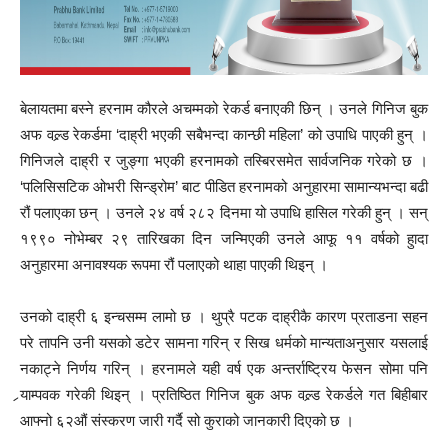
बेलायतमा बस्ने हरनाम कौरले अचम्मको रेकर्ड बनाएकी छिन् । उनले गिनिज बुक
अफ वल्र्ड रेकर्डमा ‘दाह्री भएकी सबैभन्दा कान्छी महिला’ को उपाधि पाएकी हुन् ।
गिनिजले दाह्री र जुङ्गा भएकी हरनामको तस्बिरसमेत सार्वजनिक गरेको छ ।
‘पलिसिसटिक ओभरी सिन्ड्रोम’ बाट पीडित हरनामको अनुहारमा सामान्यभन्दा बढी
रौं पलाएका छन् । उनले २४ वर्ष २८२ दिनमा यो उपाधि हासिल गरेकी हुन् । सन्
१९९० नोभेम्बर २९ तारिखका दिन जन्मिएकी उनले आफू ११ वर्षको हुादा
अनुहारमा अनावश्यक रूपमा रौं पलाएको थाहा पाएकी थिइन् ।
उनको दाह्री ६ इन्चसम्म लामो छ । थुप्रै पटक दाह्रीकै कारण प्रताडना सहन
परे तापनि उनी यसको डटेर सामना गरिन् र सिख धर्मको मान्यताअनुसार यसलाई
नकाट्ने निर्णय गरिन् । हरनामले यही वर्ष एक अन्तर्राष्ट्रिय फेसन सोमा पनि
र्‍याम्पवक गरेकी थिइन् । प्रतिष्ठित गिनिज बुक अफ वल्र्ड रेकर्डले गत बिहीबार
आफ्नो ६२औं संस्करण जारी गर्दै सो कुराको जानकारी दिएको छ ।