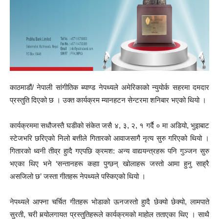
काठमाडौं/ नेपाली सांगीतिक ब्याण्ड नेपथ्यले अमेरिकाको न्युयोर्क सहरमा दमदार
प्रस्तुति दिएको छ । उक्त कार्यक्रम म्यानहटन सेन्टरमा शनिबार भएको थियो ।
कार्यक्रममा सधौजस्तै घडीको संकेत जसै ४, ३, २, १ गर्दै ० मा अडियो, भुइाबाट
स्टेजभरि छरिएको निलो बत्तीले गितारको आवाजसागै नृत्य सुरु गरिएको थियो ।
गितारको ध्वनी तीव्र हुादै गएपछि क्रमश: अन्य वाद्ययन्त्रहरू पनि गुञ्जन सुरु
भएका थिए भने ‘सन्तानहरू कहाा पुग्छन् खोलाहरू जस्तो आमा हुनु साह्रै
असजिलो छ’ जस्ता गीतहरू नेपथ्यले पस्किएको थियो ।
नेपथ्यले आफ्ना चर्चित गीतहरू भोडाको ऊनजस्तो हुादै छेक्यो छेक्यो, लामपाते
सुरती, चरी मर्‍योलगायत प्रस्तुतिहरूले कार्यक्रमको माहोल तताएका थिए । साथै