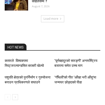
कहिलेसम्म ?
August 7, 2026
Load more
HOT NEWS
कतारले विश्वकपमा
‘पूर्णबहादुरको सारङ्गी’ अन्तर्राष्ट्रिय
स्विट्जरल्यान्डसित बराबरी खेल्याे
बजारमा समेत उच्च माग
पशुपति क्षेत्रको पुनर्निर्माण र गुरुयोजना
‘गौँथली’को गीत ‘आँखा भरी आँसु’मा
बनाउन प्राधिकरणले सघाउने
जन्मघर छोड्दाको पीडा