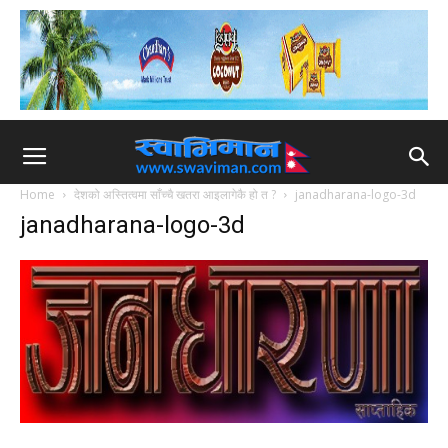
Home
देशको अस्तित्वमा साँच्चै खतरा आइलागेकै हो त ?
janadharana-logo-3d
janadharana-logo-3d