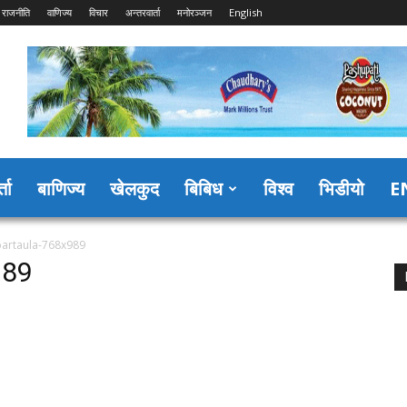
राजनीति
वाणिज्य
विचार
अन्तरवार्ता
मनोरञ्जन
English
्ता
बाणिज्य
खेलकुद
बिबिध
विश्व
भिडीयो
E
bartaula-768x989
989