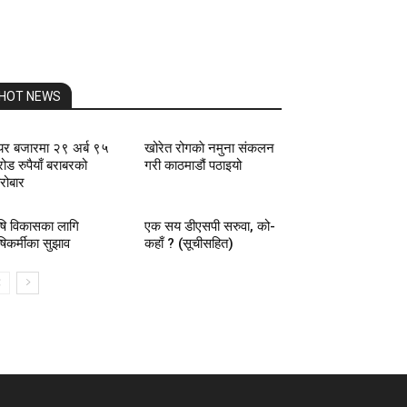
HOT NEWS
यर बजारमा २९ अर्ब ९५
खोरेत रोगकाे नमुना संकलन
ोड रुपैयाँ बराबरको
गरी काठमाडौं पठाइयो
रोबार
षि विकासका लागि
एक सय डीएसपी सरुवा, को-
षिकर्मीका सुझाव
कहाँ ? (सूचीसहित)