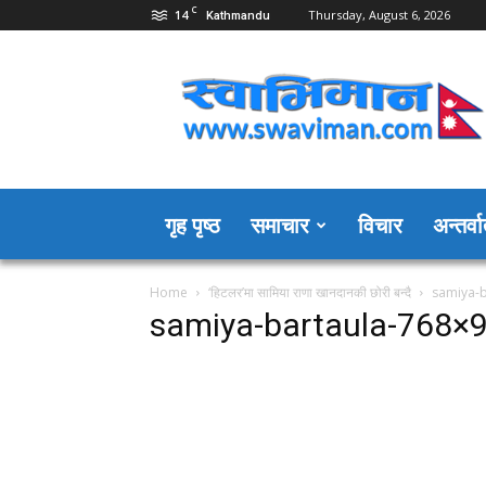
C
14
Thursday, August 6, 2026
Kathmandu
Swaviman
Nepal
गृह पृष्ठ
समाचार
विचार
अन्तर्वार
Home
‘हिटलर’मा सामिया राणा खानदानकी छोरी बन्दै
samiya-
samiya-bartaula-768×