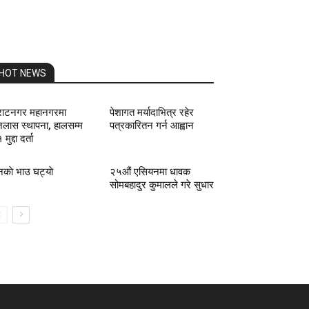
HOT NEWS
राटनगर महानगरमा
पेशागत मर्यादाभित्र रहेर
लास स्थापना, हालसम्म
पत्रकारितन गर्न आह्वान
मुद्दा दर्ता
नकाे भाउ घट्याे
२५औं एसियनमा धावक
सोमबहादुर कुमालले गरे सुधार