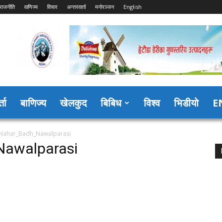
राजनीति
वाणिज्य
विचार
अन्तरवार्ता
मनोरञ्जन
English
्ता
बाणिज्य
खेलकुद
बिबिध
विश्व
भिडीयो
E
Nahar_Badh_Nawalparasi
awalparasi