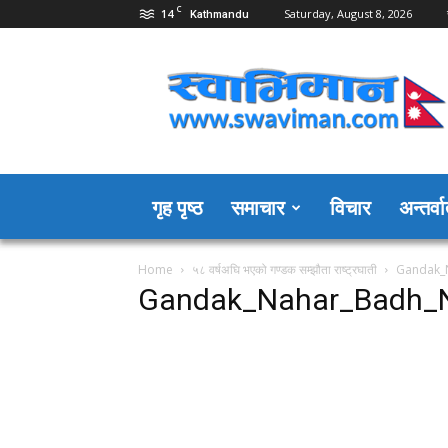
C
14
Saturday, August 8, 2026
Kathmandu
Swaviman
Nepal
गृह पृष्ठ
समाचार
विचार
अन्तर्वार
Home
५८ वर्षअघि भएको गण्डक सम्झौता राष्ट्रघाती
Gandak_
Gandak_Nahar_Badh_N