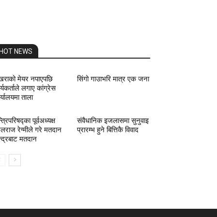
HOT NEWS
खराको मेयर नपाएपछि
सिंगो गाउाभरि मात्र एक जना
र्यकर्ताले लगाए कांग्रेस
र्यालयमा ताला
त्रिपरिषद्का पूर्वअध्यक्ष
संवैधानिक इजलासमा सुनुवाइ
लराज रेग्मीले गरे मतदान
प्रारम्भ हुने बित्तिकै विवाद
न्द्रबाट मतदान