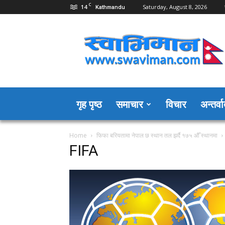
C
14
Saturday, August 8, 2026
Kathmandu
Swaviman
Nepal
गृह पृष्ठ
समाचार
विचार
अन्तर्वार
Home
फिफा बरियतामा नेपाल छ स्थान तल झर्दै १७५ औँ स्थानमा
FIFA