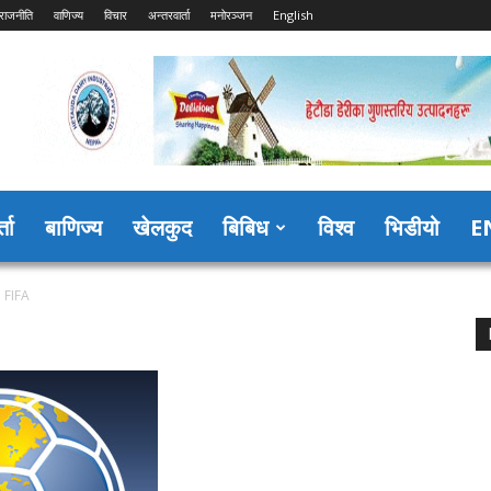
राजनीति
वाणिज्य
विचार
अन्तरवार्ता
मनोरञ्जन
English
्ता
बाणिज्य
खेलकुद
बिबिध
विश्व
भिडीयो
E
FIFA