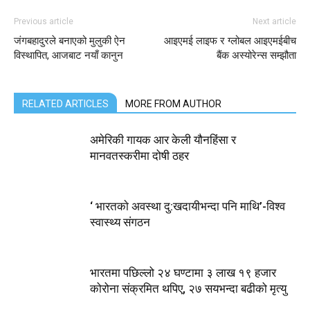
Previous article
Next article
जंगबहादुरले बनाएको मुलुकी ऐन
आइएमई लाइफ र ग्लोबल आइएमईबीच
विस्थापित, आजबाट नयाँ कानुन
बैंक अस्योरेन्स सम्झौता
RELATED ARTICLES
MORE FROM AUTHOR
अमेरिकी गायक आर केली यौनहिंसा र
मानवतस्करीमा दोषी ठहर
‘ भारतकाे अवस्था दु:खदायीभन्दा पनि माथि’-विश्व
स्वास्थ्य संगठन
भारतमा पछिल्लो २४ घण्टामा ३ लाख १९ हजार
कोरोना संक्रमित थपिए, २७ सयभन्दा बढीको मृत्यु