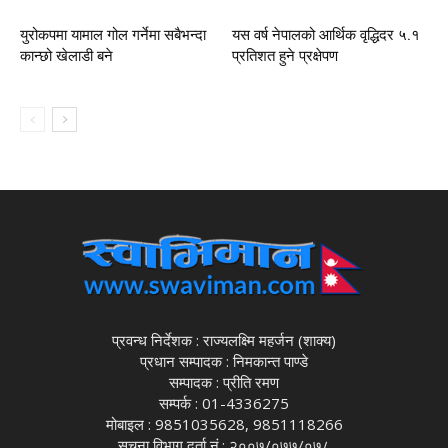
युरोकपमा यामाल गोल गर्नेमा सबैभन्दा
यस वर्ष नेपालको आर्थिक वृद्धिदर ५.१
कान्छो खेलाडी बने
प्रतिशत हुने प्रक्षेपण
प्रवन्ध निर्देशक : राज्यलक्ष्मि महर्जन (शाक्य)
प्रधान सम्पादक : निमकान्त पाण्डे
सम्पादक : प्रीति रमण
सम्पर्क : 01-4336275
मोबाइल : 9851035628, 9851118266
सूचना विभाग दर्ता नं.: २००७/०७७/०७८