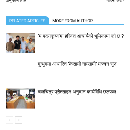
अनुगमन टोली
महिना कैद !
RELATED ARTICLES
MORE FROM AUTHOR
‘म मदनकृष्ण’मा हरिवंश आचार्यको भूमिकामा को छ ?
मुन्धुममा आधारित ‘केसामी नाम्सामी’ मञ्चन सुरु
चलचित्र प्रोत्साहन अनुदान कार्यविधि छलफल