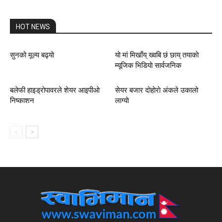
HOT NEWS
सुनको मूल्य बढ्याे
यो मां मिखाँय् ख्वबि छं छाय् तयाकाे
म्यूजिक भिडियाे सार्वजनिक
बलेफी हाइड्रोपावरले शेयर आइपीओ
सेयर बजार दाेहाेराे अंकले उकालो
निष्काशन
लाग्याे