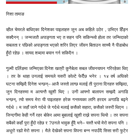
निशा तामाङ
व्हील चेयरले बाधिएका दिनेशका पाइलाहरु जुन अब कहिले उठेर , उभिएर हिँड्न
सक्दैनन् । जन्मजातै अपाङ्गता भए त सहन पनि सकिन्थ्यो होला तर जन्मिदाको
सबलता र पछिको अपाङ्गता भएको शरिर लिएर जीवन बिताउन साच्चै नै पीडाबोध
हुँदो रहेछ । सायद शब्दमा बयान गर्न सकिदैन ।
गुल्मी दर्लिङमा जन्मिएका दिनेश खत्री कुनैबेला सबल जीवनयापन गरिरहेका थिए
। तर के थाहा उनलाई समयले यसरी कोल्टे फेर्दैछ भनेर । १४ वर्ष अघिको
घटना सम्झिदै दिनेश भन्छन्– आजै जस्तो लाग्छ मलाई ती पुराना दिनहरु सम्झिदा,
जुन दिनहरुमा म अत्यन्तै खुशी थिए । उनी आफ्नो बालापन सम्झदै अगाडि
भन्छन्, त्यो समय मेरा यी पाइलाहरु हरेक गन्तव्यका लागि हरदम अगााडि बढ्ने
गर्दथे । म जहाँ जाने गर्दथे जे गर्दथे मलाई कसैको सहारा, कसैको जरुरी थिएन ।
जिन्दगीमा केही गर्ने रहर बोकेर आमा बुबालाई खुशी राख्ने सपना थियो । तर सपना
सबैको कहाँ पुरा हुँदो रहेछ र ?उनले भावुक हुँदै भने– यस्तै भयो मेरो सपना पनि ।
अधुरो रह्यो मेरो सपना । मैले देखेको सपना विपना बन्न नपाउँदै सिसा सरी फुटेर