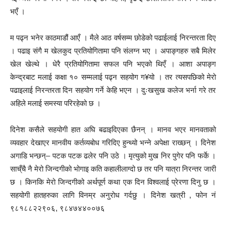
भएँ ।
म पढ्न भनेर काठमाडौं आएँ । मैले आठ वर्षसम्म छोडेको पढाईलाई निरन्तरता दिए
। पढाइ संगै म खेलकुद प्रतियोगितामा पनि संलग्न भए । अपाङ्गहरु सबै मिलेर
खेल खेल्थे । धेरै प्रतियोगितामा सफल पनि भएको थिएँ । आशा अपाङ्ग
केन्द्रबाट मलाई कक्षा १० सम्मलाई पढ्न सहयोग ग¥यो । तर त्यसपछिको मेरो
पढाइलाई निरन्तरता दिन सहयोग गर्ने केहि भएन । दुःखसुख कलेज भर्ना गरे तर
अहिले मलाई समस्या परिरहेको छ ।
दिनेश कसैले सहयोगी हात अघि बढाइदिएका छैनन् । मानव भएर मानवताको
व्यवहार देखाएर मानवीय कर्तव्यबोध गरिदिए हुन्थ्यो भन्ने अपेक्षा राख्छन् । दिनेश
अगाडि भन्छन्– पटक पटक ढलेर पनि उठे । मृत्युको मुख निर पुगेर पनि फर्के ।
साच्ँचै नै मेरो जिन्दगीको भोगाइ कति कहालीलाग्दो छ तर पनि यात्रा निरन्तर जारी
छ । किनकि मेरो जिन्दगीको अर्थपूर्ण कथा एक दिन विश्वलाई प्रेरणा दिनु छ ।
सहयोगी हातहरुका लागि विनम्र अनुरोध गर्दछु । दिनेश खत्री , फोन नं
९८१८८२२९०६, ९८४७४४००७६