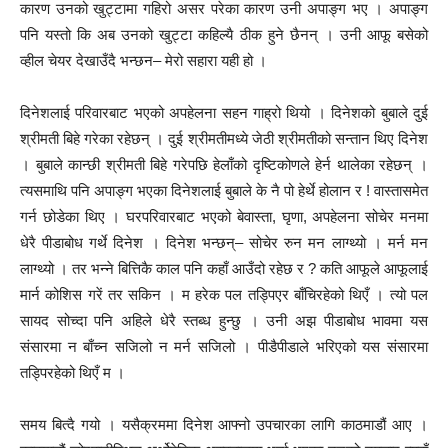
कारण उनको खुट्टामा गहिरो असर परेका कारण उनी अपाङ्ग भए । अपाङ्ग
पनि यस्तो कि अब उनको खुट्टा कहिल्यै ठीक हुने छैनन् । उनी आफू बसेको
व्हील चेयर देखाउँदै भन्छन– मेरो सहारा यही हो ।
दिनेशलाई परिवारबाट भएको अपहेलना सहन गाह्रो थियो । दिनेशको बुबाले दुई
श्रीमती बिहे गरेका रहेछन् । दुई श्रीमतीमध्ये जेठी श्रीमतीको सन्तान थिए दिनेश
। बुबाले कान्छी श्रीमती बिहे गरेपछि हेलाँको दृष्टिकोणले हेर्न थालेका रहेछन् ।
त्यसमाथि पनि अपाङ्ग भएका दिनेशलाई बुबाले के नै पो हेर्थे होलान र ! वास्तासमेत
गर्न छोडेका थिए । घरपरिवारबाट भएको बेवास्ता, घृणा, अपहेलना सोचेर मनमा
धेरै पीडाबोध गर्थे दिनेश । दिनेश भन्छन्– सोचेर रुन मन लाग्थ्यो । मर्न मन
लाग्थ्यो । तर भन्ने बित्तिकै काल पनि कहाँ आउँदो रहेछ र ? कति आफूले आफूलाई
मार्न कोशिस गरें तर सकिन । म हरेक पल तड्पिएर बाँचिरहेको थिएँ । त्यो पल
सायद सोच्दा पनि अहिले धेरै स्तब्ध हुन्छु । उनी अझ पीडाबोध भावमा यस
संसारमा न बाँच्न सजिलो न मर्न सजिलो । पीडैपीडाले भरिएको यस संसारमा
तड्पिरहेको थिएँ म ।
समय बित्दै गयो । यसैक्रममा दिनेश आफ्नो उपचारका लागि काठमाडौं आए ।