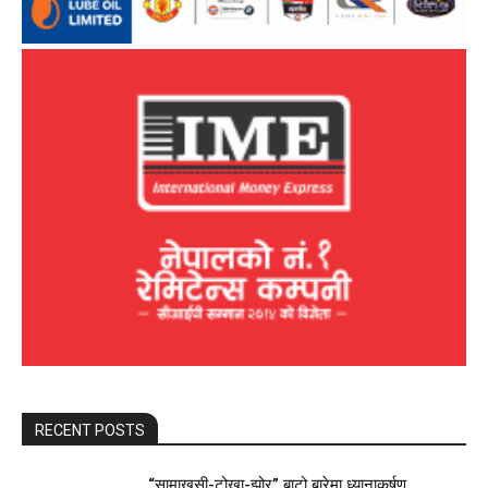
RECENT POSTS
“सामाखुसी-टोखा-झोर” बाटो बारेमा ध्यानाकर्षण