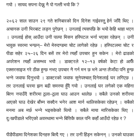
गयो । सायद सपना देख्नु नै पो गल्ती भयो कि ?
२०६२ साल साउन २९ गते शनिबारको दिन दिनेश गाईवस्तुु हेर्न जाँदै थिए ।
अचानक उनी भिरबाट लड्न पुगेछन् । उनलाई त्यसपछि के भयो केहि थाहा भएन
। उनलाई होस् आउँदा उनी पाल्पा मिसन हस्पिटल भर्ना भएका रहेछन् । उनी
भावुक स्वरमा भन्छन्– मेरो मेरुदण्डमा चोट लागेको रहेछ । हस्पिटलमा चोट र
पीडा सहेर २५–२६ दिन बसें तर मेरो त्यहाँ उपचार हुन सकेन । मेरो ढाडको
अपरेशन त्यहाँ असम्भव भयो । डाक्टरले १२–१३ वर्षको केटा हो आफैँ
एक्सरसाइज गरे ठीक हुन्छ नभए उपचार नै गर्न मन छ भने अन्त लैजाँदा पनि हुन्छ
भन्ने जवाफ दिनुभयो । डाक्टरको जवाफ सुनेपश्चात् दिनेशलाई घर लगिएछ ।
तर उनलाई घरमा झन बढी समस्या हुँदै गयो । उनलाई घर लगेको एक महिना
बित्न नपाउँदै शरीरमा ठूला–ठूला घाउ आउन थालेछ । सबैले उनको शरीरमा
आएको घाउ देखेर बाँच्न सक्दैन भनेर आश मार्न थालिसकेका रहेछन् । सबैको
मनमा अब मर्छ भन्ने भइसकेको थियो । सबैले माया मारिसकेका थिए ।
दुःखपीडाले भरिएको अवस्थामा भन्ने बित्तिकै काल पनि कहाँ आउँदो रहेछ र ?
पीडैपीडामा दिनेशका दिनहरु बित्दै गए । तर उनी हिंड्न सकेनन् । उनको घाउका