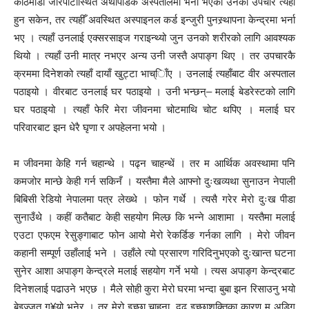
काठमाडौं जोरपाटीस्थित अर्थोपेडिक अस्पतालमा भर्ना भएका उनको उपचार त्यहाँ
हुन सकेन, तर त्यहीँ अवस्थित अस्पाइनल कर्ड इन्जुरी पुनस्र्थापना केन्द्रमा भर्ना
भए । त्यहाँ उनलाई एक्सरसाइज गराइन्थ्यो जुन उनको शरीरको लागि आवश्यक
थियो । त्यहाँ उनी मात्र नभएर अन्य उनी जस्तै अपाङ्ग थिए । तर उपचारकै
क्रममा दिनेशको त्यहाँ दायाँ खुट्टा भाच्ािँए । उनलाई त्यहाँबाट वीर अस्पताल
पठाइयो । वीरबाट उनलाई घर पठाइयो । उनी भन्छन्– मलाई बेडरेस्टको लागि
घर पठाइयो । त्यहाँ फेरि मेरा जीवनमा चोटमाथि चोट थपिए । मलाई घर
परिवारबाट झन धेरै घृणा र अपहेलना भयो ।
म जीवनमा केहि गर्न चहान्थे । पढ्न चाहन्थें । तर म आर्थिक अवस्थामा पनि
कमजोर मान्छे केही गर्न सकिनँ । यस्तैमा मैले आफ्नो दुःखव्यथा सुनाउन नेपाली
बिबिसी रेडियो नेपालमा पत्र लेख्थे । फोन गर्थे । त्यसै गरेर मेरो दुःख पीडा
सुनाउँथे । कहीं कतैबाट केही सहयोग मिल्छ कि भन्ने आशामा । यस्तैमा मलाई
एउटा एफएम रेसुङ्गाबाट फोन आयो मेरो रेकर्डिङ गर्नका लागि । मेरो जीवन
कहानी सम्पूर्ण उहाँलाई भने । उहाँले त्यो प्रसारण गरिदिनुभएको दुःखान्त घटना
सुनेर आशा अपाङ्ग केन्द्रले मलाई सहयोग गर्ने भयो । त्यस अपाङ्ग केन्द्रबाट
दिनेशलाई पढाउने भएछ । मैले सोही कुरा मेरो घरमा भन्दा बुबा झन रिसाउनु भयो
बेइज्जत ग¥यो भनेर । तर मेरो इच्छा चाहना, दृढ इच्छाशक्तिका कारण म अडिग