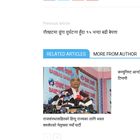
Previous article
रौतहटमा डुंगा दुर्घटना हुँदा १५ भन्दा बढी बेपत्ता
RELATED ARTICLES
MORE FROM AUTHOR
कम्युनिस्ट आन
टिप्पणी
राजसंस्थासहितको हिन्दु राज्यका लागि धवल
शमशेरको नेतृत्वमा नयाँ पार्टी