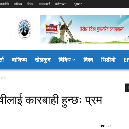
राजनीति
वाणिज्य
विचार
अन्तरवार्ता
मनोरञ्जन
English
्ता
बाणिज्य
खेलकुद
बिबिध
विश्व
भिडीयो
E
म ओली
लाई कारबाही हुन्छः प्रम
195