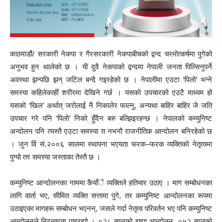
काठमाडौं/ सरकारी नेकपा र गैरसरकारी नेकपाबीचको द्वन्द चरमोत्कर्षमा पुगेको
अनुभव हुन थालेको छ । यी दुवै नेकपाको द्वन्दमा नेपाली जनता पिल्सिनुपर्ने
अवस्था झन्पछि झन् जटिल बन्दै गइरहेको छ । नेपालीमा एउटा ‘पिलो’ भन्ने
समस्या कहिलेकाहीं शरीरमा देखिने गर्छ । यसको उपचारको एउटै माध्यम हो
यसको ‘खिल’ अर्थात् जरोलाई नै निकालेर फाल्नु, अन्यथा बाहिर बाहिर जे जति
उपचार गरे पनि ‘पिलो’ निको हुँदैन बरु बल्झिइरहन्छ । नेपालको कम्युनिष्ट
अन्दोलन पनि त्यस्तै एउटा समस्या त नभनौ राजनीतिक आन्दोलन बनिरहेको छ
। जुन विं सं.२००६ सालमा स्थापना भएयता फरक–फरक व्यक्तिको नेतृत्वमा
पुग्यो तर समस्या जस्ताका तेस्तै छ ।
कम्युनिष्ट आन्दोलनका नाममा कैयाँै व्यक्तिले हतियार उठाए । माग सम्बोधनका
लागि वार्ता भए, सीमित व्यक्ति सत्तामा पुगे, तर कम्युनिष्ट आन्दोलनका रूपमा
उठाइएका मागहरू सम्बोधन भएनन्, जसले गर्दा नेतृत्व परिवर्तन भए पनि कम्युनिष्ट
आन्दोलनले निरन्तरता पाइरह्यो । ०२८ सालको झापा आन्दोलन, ०५२ सालको