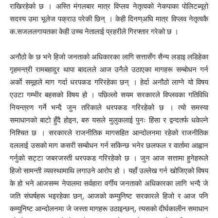
राखिरहेको छ । अस्ति मंगलबार मात्र विप्लव नेतृत्वको नेकपाका पोलिटब्यूरो
सदस्य उमा भूलेज पक्राउ परेकी छिन् । केही दिनण्अघि मात्र विप्लव नेतृत्वकै
क.सजललगायतका केही उच्च नेतालाई प्रहरीले गिरफ्तार गरेको छ ।
अनौठो के छ भने हिजो जनताको अधिकारका लागि सत्तासँग सैन्य लडाइ लडिहेका
गृहमन्त्री रामबहादुर थापा बादलले आज उनैले उठाएका मागहरू सम्बोधन गर्न
अर्काे समूहले माग गर्दा धरपकड गरिरहेका छन् । हेर्दा अनौठो लाग्ने यो विषय
एउटा गम्भीर बहसको विषय हो । पछिल्लो सयम सरकारले विप्लवका गतिविधि
नियन्त्रण गर्ने भन्दै जुन तरिकाले धरपकड गरिरहेको छ । त्यो समस्या
समाधानको बाटो हुँदै होइन, बरु यसले मुलुकलाई पुनः हिंसा र द्वन्दतर्फ धकेल्ने
निश्चित छ । सरकारले राजनीतिक मागसहित आन्दोलनमा रहेको राजनीतिक
दललाई उसको माग कसरी सम्बोधन गर्न सकिन्छ भनेर छलफल र वार्तामा आह्वान
गर्नुको सट्टा जबरजस्ती धरपकड गरिरहेको छ । जुन आज सत्तामा हुनेहरूले
हिजो सामन्ती व्यवस्थामाथि लगाउने आरोप हो । यहाँ उल्लेख गर्न खोजिएको विषय
के हो भने आजसम्म नेपालमा सर्वहारा वर्गीय जनताको अधिकारका लागि भन्दै जे
जति संघर्षहरू भइरहेका छन्, आजको कम्युनिष्ट सरकारले हिजो र आज पनि
कम्युनिष्ट आन्दोलनमा जे जस्ता मागहरू उठाइन्छन्, त्यसको दीर्घकालीन समाधान