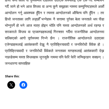
हिजो केपी ओली वा पुष्पकमल दाहालले उठाएकै विषयलाई एक एक गर्दै सम्बोधन
गर्दै जाने हो भने आज विप्लव वा अन्य कुनै समूहका नाममा कम्युनिष्टहरूले अर्काे
आन्दोलन गर्नु आवश्यक हुँदैन र त्यस्ता आन्दोलनको औचित्य पनि हुँदैन । तर
हिजो जनताका लागि लड्छौँ भन्नेहरू नै सत्तामा पुगेका बेला जनताले थप पीडा
भोग्नुपर्ने हो भने आज मात्र होइन भोलि पनि यस्ता आन्दोलनको अर्थ रहन्छ र
सरकारले विप्लव वा प्रकाण्डहरूलाई गिरफ्तार गर्दैमा राजनीतिक आन्दोलनमा
सल्किएको आगो पूर्णरूपमा निभ्ने छैन । राजनीतिक आन्दोलनले उठाएका
एजेण्डाहरूलाई आतंककारी देख्नु नै प्रतिक्रियावादी र जनविरोधी विवेक हो ।
प्रतिक्रियावादी र जनविरोधी विवेकले जनताका मागहरूलाई आतंककारी देख्न
नछाडेसम्म यस्ता विप्लवहरू जुनसुकै नाममा पनि फेरि फेरि जन्मिइरहन सक्छन् ।
जनधारणा साप्ताहिक
Share this: