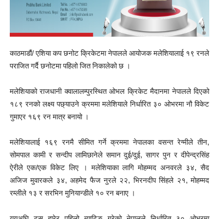
काठमाडौं/ एशिया कप छनोट क्रिकेटमा नेपालले आयोजक मलेशियालाई १९ रनले
पराजित गर्दै छनोटमा पहिलो जित निकालेको छ ।
मलेशियाको राजधानी क्वालालम्पुरस्थित ओभल क्रिकेट मैदानमा नेपालले दिएको
१८९ रनको लक्ष्य पछ्याउने क्रममा मलेशियाले निर्धारित ३० ओभरमा नौ विकेट
गुमाएर १६९ रन मात्र बनायो ।
मलेशियालाई १६९ रनमै सीमित गर्ने क्रममा नेपालका वसन्त रेग्मीले तीन,
सोमपाल कामी र सन्दीप लामिछानेले समान दुई/दुई, सागर पुन र दीपेन्द्रसिंह
ऐरीले एक/एक विकेट लिए । मलेशियाका लागि मोहम्मद अनवरले ३४, सैद
अजिज मुवारकले ३४, अहमेद फैज नुरले २२, भिरनदीप सिंहले २१, मोहम्मद
रम्लीले १३ र सरभिन मुनियान्डीले १० रन बनाए ।
ययअघि टस हारेर पहिलो ब्याटिङ गरेको नेपालले निर्धारित ३० ओभरमा