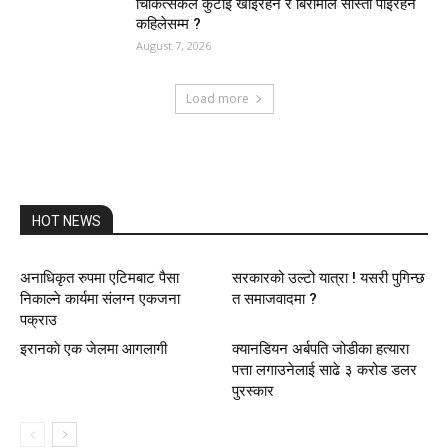
चिकित्सकले कुटाइ खाइरहने र बिरामीले सास्ती पाइरहने
कहिलेसम्म ?
August 7, 2026
Load more
HOT NEWS
अनाधिकृत रुपमा एटिमबाट पैसा
सरकारको उल्टो यात्रा ! यसरी पुगिन्छ
निकाल्ने कार्यमा संलग्न एकजना
त समाजवादमा ?
पक्राउ
इरानकाे एक जेलमा आगलागी
क्यानडियन अर्बपति जोडीका हत्यारा
पत्ता लगाउनेलाई साढे ३ करोड डलर
पुरस्कार