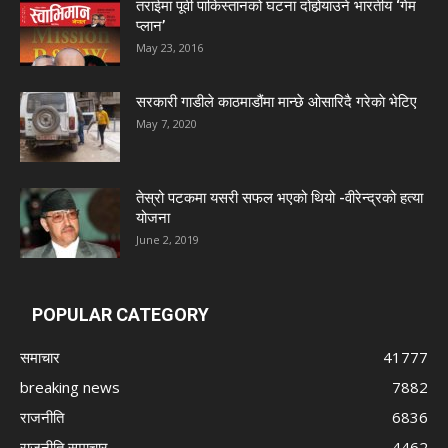
तराईमा पूर्वी पाकिस्तानको घटना दोहोर्‍याउने भारतीय ‘गेम
प्लान’
May 23, 2016
सरकारी गाडीले काठमाडौंमा मान्छे ओसारिदै गरेकाे भेटिए
May 7, 2020
तेस्रो पटकमा यसरी सफल भएको थियो -वीरेन्द्रको हत्या
योजना
June 2, 2019
POPULAR CATEGORY
समाचार
41777
breaking news
7882
राजनीति
6836
राजनीति समाचार
4462