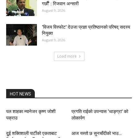
गर्छौं’ : रिजवान अन्सारी
August 9, 2026
‘विजय विस्फोट’ देउजा प्रज्ञा प्रतिष्ठानको परिषद् सदस्य
नियुक्त
August 9, 2026
Load more
HOT NEWS
पल शाहका म्यानेजर कृष्ण जोशी
प्रगति राईकाे उपन्यास ‘थाङ्ग्रा’ को
पक्राउ
लोकार्पण
दुुई शक्तिशाली पार्टीको एकताबाट
आज यस्तो छ सुनचाँदीको भाउ…