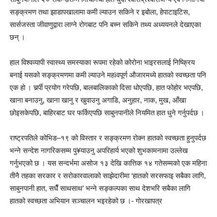
सङ्क्रमण तथा झाडापखालामा कमी ल्याउन सकिने र इबोला, हेपाटाइटिस,
सार्सजस्ता जीवाणुद्वारा लाग्ने रोगबाट पनि बच्न सकिने तथ्य अध्ययनले देखाएका
छन् ।
हाल विश्वव्यापी स्वास्थ्य समस्याका रूपमा रहेको कोरोना भाइरसलाई निष्क्रिय
बनाई यसको सङ्क्रमणमा कमी ल्याउने महìवपूर्ण औजारमध्ये हातको स्वच्छता पनि
एक हो । चर्र्पी प्रयोग गरेपछि, बालबालिकाको दिसा धोएपछि, हात फोहोर भएपछि,
खाना बनाउनु, खाना खानु र खुवाउनु अगाडि, अनुहार, नाक, मुख, आँखा
छोइसकेपछि, बाहिरबाट घर फर्किएपछि साबुनपानीले नियमित हात धुने गर्नुपर्दछ ।
राष्ट्रपतिले कोभिड–१९ को विस्तार र सङ्क्रमण रोक्न हातको स्वच्छता हुनुपर्दछ
भन्ने सन्देश नागरिकसम्म पु¥याउनु अपरिहार्य भएको शुभकामनामा उल्लेख
गर्नुभएको छ । यस सन्दर्भमा असोज १३ देखि कात्तिक १४ गतेसम्मको एक महिना
तीनै तहका सरकार र सरोकारवालाको साझेदारीमा ‘हातको सरसफाइ सबैका लागि,
साबुनपानी हात, सधैँ साथसाथ’ भन्ने सङ्कल्पका साथ देशभरि सबैका लागि
हातको स्वच्छता अभियान सञ्चालन भइरहेको छ ।- गाेरखापत्र