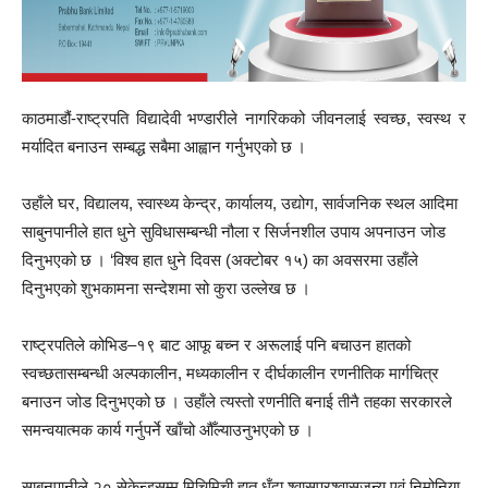
काठमाडौं-राष्ट्रपति विद्यादेवी भण्डारीले नागरिकको जीवनलाई स्वच्छ, स्वस्थ र
मर्यादित बनाउन सम्बद्ध सबैमा आह्वान गर्नुभएको छ ।
उहाँले घर, विद्यालय, स्वास्थ्य केन्द्र, कार्यालय, उद्योग, सार्वजनिक स्थल आदिमा
साबुनपानीले हात धुने सुविधासम्बन्धी नौला र सिर्जनशील उपाय अपनाउन जोड
दिनुभएको छ । ‘विश्व हात धुने दिवस (अक्टोबर १५) का अवसरमा उहाँले
दिनुभएको शुभकामना सन्देशमा सो कुरा उल्लेख छ ।
राष्ट्रपतिले कोभिड–१९ बाट आफू बच्न र अरूलाई पनि बचाउन हातको
स्वच्छतासम्बन्धी अल्पकालीन, मध्यकालीन र दीर्घकालीन रणनीतिक मार्गचित्र
बनाउन जोड दिनुभएको छ । उहाँले त्यस्तो रणनीति बनाई तीनै तहका सरकारले
समन्वयात्मक कार्य गर्नुपर्ने खाँचो औँल्याउनुभएको छ ।
साबुनपानीले २० सेकेन्डसम्म मिचिमिची हात धुँदा श्वासप्रश्वासजन्य एवं निमोनिया