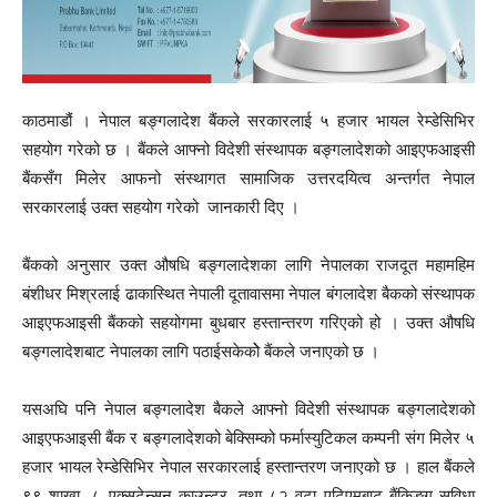
काठमाडौं । नेपाल बङ्गलादेश बैंकले सरकारलाई ५ हजार भायल रेम्डेसिभिर
सहयोग गरेको छ । बैंकले आफ्नो विदेशी संस्थापक बङ्गलादेशको आइएफआइसी
बैंकसँग मिलेर आफनो संस्थागत सामाजिक उत्तरदयित्व अन्तर्गत नेपाल
सरकारलाई उक्त सहयोग गरेको जानकारी दिए ।
बैंकको अनुसार उक्त औषधि बङ्गलादेशका लागि नेपालका राजदूत महामहिम
बंशीधर मिश्रलाई ढाकास्थित नेपाली दूतावासमा नेपाल बंगलादेश बैकको संस्थापक
आइएफआइसी बैंकको सहयोगमा बुधबार हस्तान्तरण गरिएको हो । उक्त औषधि
बङ्गलादेशबाट नेपालका लागि पठाईसकेकोे बैंकले जनाएको छ ।
यसअघि पनि नेपाल बङ्गलादेश बैकले आफ्नो विदेशी संस्थापक बङ्गलादेशको
आइएफआइसी बैंक र बङ्गलादेशको बेक्सिम्को फर्मास्युटिकल कम्पनी संग मिलेर ५
हजार भायल रेम्डेसिभिर नेपाल सरकारलाई हस्तान्तरण जनाएको छ । हाल बैंकले
९९ शाखा, ८ एक्सटेन्सन काउन्टर, तथा ८२ वटा एटिएमबाट बैंकिङ्ग सुविधा