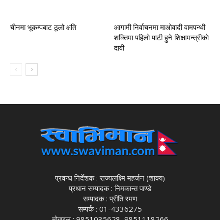
चीनमा भूकम्पबाट ठूलो क्षति
आगामी निर्वाचनमा माओवादी वामपन्थी
शक्तिमा पहिलो पाटी हुने शिक्षामन्त्रीकाे
दावी
प्रवन्ध निर्देशक : राज्यलक्ष्मि महर्जन (शाक्य)
प्रधान सम्पादक : निमकान्त पाण्डे
सम्पादक : प्रीति रमण
सम्पर्क : 01-4336275
मोबाइल : 9851035628, 9851118266