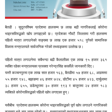
बैतडी । सुदूरपश्चिम प्रदेशमा हालसम्म छ लाख बढी नागरिकलाई कोरोना
भाइरसविरुद्धको खोप लगाइएको छ। प्रदेशका नौवटै जिल्लामा गरी हालसम्म
पहिलो मात्रा लगाउनेको सङ्ख्या छ लाख एक हजार ५१८ पुगेको सामाजिक
विकास मन्त्रालयले सार्वजनिक गरेको तथ्याङ्कमा उल्लेख छ।
पहिलो मात्रा लगाउनेमा सबैभन्दा बढी कैलालीका एक लाख ९५ हजार ३६१
व्यक्ति रहेका मन्त्रालयका प्रवक्ता नरेन्द्रसिंह कार्कीले जानकारी दिए।
यस्तै कञ्चनपुरमा एक लाख सात हजार १६३, बैतडीमा ५७ हजार ६८, अछाममा
५५ हजार ९४८, बझाङमा ४६ हजार ७२४, डोटीमा ४५ हजार ४२३, दार्चुलामा
३८ हजार ६५५, डडेल्धुरामा ३० हजार ९९३ र बाजुरामा २४ हजार १८३
व्यक्तिले कोरोनाविरुद्धको पहिलो खोप लगाएका हुन्।
यसैबीच प्रदेशमा हालसम्म कोरोना भाइरसविरुद्धको पूर्ण खोप लगाउने नागरिकको
सङ्ख्या भने चार लाख रहेको छ। मन्त्रालयको तथ्याङ्कअनुसार चार लाख एक