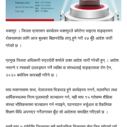
भक्तपुर । जिल्ला प्रशासन कार्यालय भक्तपुरले कोरोना भाइरस सङ्क्रमण
रोकथामका लागि आज बुधबार बिहानदेखि लागू हुने गरी २७ बुँदे आदेश जारी
गरेको छ ।
प्रमुख जिल्ला अधिकारी रुद्रादेवी शर्माले उक्त आदेश जारी गरेकी हुन् । आदेश
नमान्ने र त्यसको उल्लङ्घन गर्ने व्यक्ति वा संस्थालाई सङ्क्रामक रोग ऐन,
२०२० बमोजिम कारबाही गरिने छ ।
माघ मसान्तसम्म सभा, भेलाजस्ता भिडभाड हुने कार्यक्रम नगर्न, मठमन्दिर तथा
धार्मिकस्थलमा नित्य पूजामात्रै सञ्चालन गर्न, यही माघ १५ गतेसम्म शैक्षिक
संस्था भौतिकरूपमा सञ्चालन गर्न नपाइने, पठनपाठन भर्चुअल वा वैकल्पिक
शिक्षण विधि अपनाएर गर्नेलगायत बुँदा सो आदेशमा समाहित गरिएको छ ।
यस्तै माघ ७ गतेदेखि जिल्लाका सबै सार्वजनिक निकायमा सेवा लिन खोपको पूर्ण