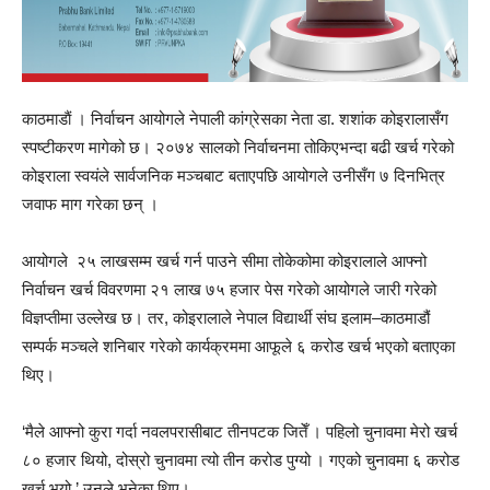
काठमाडाैं । निर्वाचन आयोगले नेपाली कांग्रेसका नेता डा. शशांक कोइरालासँग
स्पष्टीकरण मागेको छ। २०७४ सालको निर्वाचनमा तोकिएभन्दा बढी खर्च गरेको
कोइराला स्वयंले सार्वजनिक मञ्चबाट बताएपछि आयोगले उनीसँग ७ दिनभित्र
जवाफ माग गरेका छन् ।
आयोगले २५ लाखसम्म खर्च गर्न पाउने सीमा तोकेकोमा कोइरालाले आफ्नो
निर्वाचन खर्च विवरणमा २१ लाख ७५ हजार पेस गरेकाे आयोगले जारी गरेको
विज्ञप्तीमा उल्लेख छ। तर, कोइरालाले नेपाल विद्यार्थी संघ इलाम–काठमाडौं
सम्पर्क मञ्चले शनिबार गरेको कार्यक्रममा आफूले ६ करोड खर्च भएको बताएका
थिए।
‘मैले आफ्नो कुरा गर्दा नवलपरासीबाट तीनपटक जितेँ । पहिलो चुनावमा मेरो खर्च
८० हजार थियो, दोस्रो चुनावमा त्यो तीन करोड पुग्यो । गएको चुनावमा ६ करोड
खर्च भयो,’ उनले भनेका थिए।