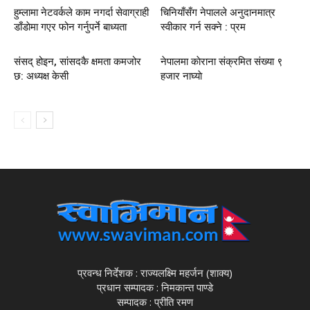
हुम्लामा नेटवर्कले काम नगर्दा सेवाग्राही
चिनियाँसँग नेपालले अनुदानमात्र
डाँडाेमा गएर फोन गर्नुपर्ने बाध्यता
स्वीकार गर्न सक्ने : प्रम
‍संसद् होइन, सांसदकै क्षमता कमजोर
नेपालमा काेराना संक्रमित स‌ंख्या ९
छ: अध्यक्ष केसी
हजार नाघ्याे
प्रवन्ध निर्देशक : राज्यलक्ष्मि महर्जन (शाक्य)
प्रधान सम्पादक : निमकान्त पाण्डे
सम्पादक : प्रीति रमण