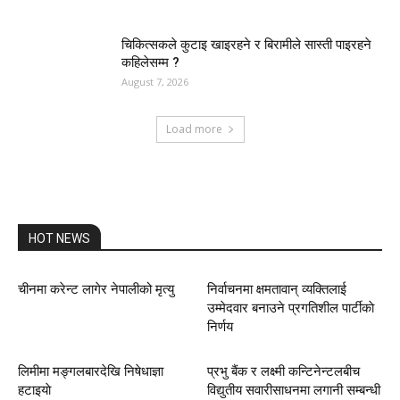
चिकित्सकले कुटाइ खाइरहने र बिरामीले सास्ती पाइरहने
कहिलेसम्म ?
August 7, 2026
Load more
HOT NEWS
चीनमा करेन्ट लागेर नेपालीको मृत्यु
निर्वाचनमा क्षमतावान् व्यक्तिलाई
उम्मेदवार बनाउने प्रगतिशील पार्टीकाे
निर्णय
लिमीमा मङ्गलबारदेखि निषेधाज्ञा
प्रभु बैंक र लक्ष्मी कन्टिनेन्टलबीच
हटाइयाे
विद्युतीय सवारीसाधनमा लगानी सम्बन्धी