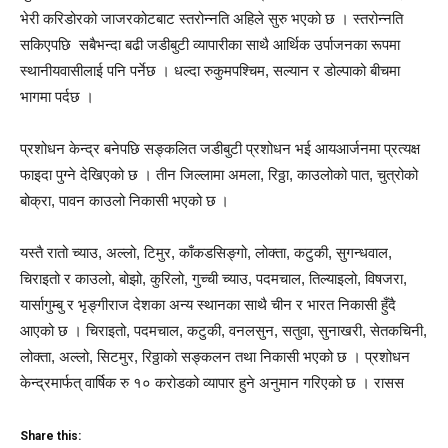
भेरी करिडोरको जाजरकोटबाट स्तरोन्नति अहिले सुरु भएको छ । स्तरोन्नति
सकिएपछि सबैभन्दा बढी जडीबुटी व्यापारीका साथै आर्थिक उर्पाजनका रूपमा
स्थानीयवासीलाई पनि पर्नेछ । धल्दा रुकुमपश्चिम, सल्यान र डोल्पाको बीचमा
भागमा पर्दछ ।
प्रशोधन केन्द्र बनेपछि सङ्कलित जडीबुटी प्रशोधन भई आयआर्जनमा प्रत्यक्ष
फाइदा पुग्ने देखिएको छ । तीन जिल्लामा अमला, रिठ्ठा, काउलोको पात, चुत्रोको
बोक्रा, पावन काउलो निकासी भएको छ ।
यस्तै रातो च्याउ, अल्लो, टिमुर, काँकडसिङ्गो, लोक्ता, कटुकी, सुगन्धवाल,
चिराइतो र काउलो, बोझो, कुरिलो, गुच्ची च्याउ, पदमचाल, तिल्याइलो, विषजरा,
यार्सागुम्बु र भृङ्गीराज देशका अन्य स्थानका साथै चीन र भारत निकासी हुँदै
आएको छ । चिराइतो, पदमचाल, कटुकी, वनलसुन, सतुवा, सुनाखरी, सेतकचिनी,
लोक्ता, अल्लो, सिटमुर, रिठ्ठाको सङ्कलन तथा निकासी भएको छ । प्रशोधन
केन्द्रमार्फत् वार्षिक रु १० करोडको व्यापार हुने अनुमान गरिएको छ । रासस
Share this: