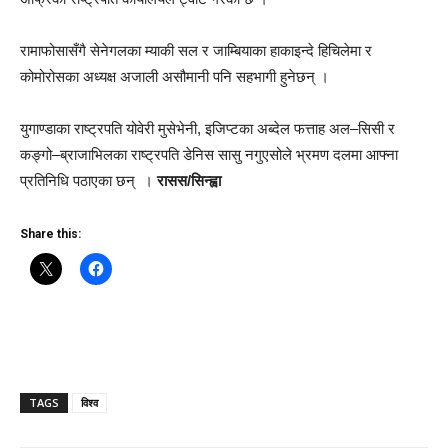
रामाफोसासँगै सेनेगलका म्याकी सल र जाम्बियाका हाकाइन्दे हिचिलेमा र
कोमोरोसका अध्यक्ष अजाली असौमानी पनि सहभागी हुनेछन् ।
युगाण्डाका राष्ट्रपति योवेरी मुसेभेनी, इजिप्टका अब्देल फत्ताह अल–सिसी र
कङ्गो–ब्राजाभिलका राष्ट्रपति डेनिस सासु नगुएसोले भ्रमण दलमा आफ्ना
प्रतिनिधि पठाएका छन् ।
रासस/सिन्ह्वा
Share this:
TAGS
विश्व