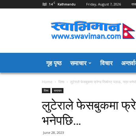
C
14
Friday, August 7, 2026
राज
Kathmandu
Swaviman
Nepal
गृह पृष्ठ
समाचार
विचार
अन्तर्वार
Home
विश्व
लुटेराले फेसबुकमा फ्रेण्ड रिक्वेस्ट पठाऊ, नत्र भन
विश्व
समाचार
लुटेराले फेसबुकमा फ्रे
भनेपछि…
June 28, 2023