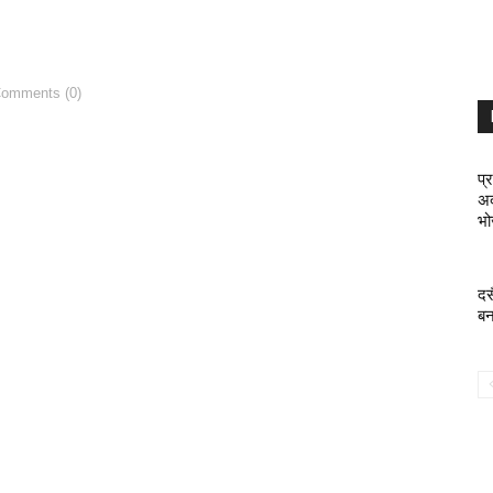
Comments (0)
प्
अद
भो
दस
बन