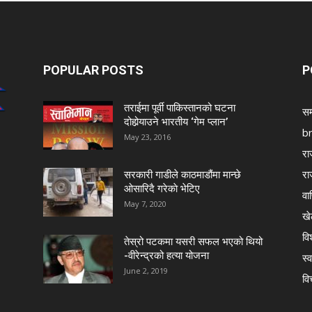
POPULAR POSTS
P
तराईमा पूर्वी पाकिस्तानको घटना
सम
दोहोर्‍याउने भारतीय ‘गेम प्लान’
b
May 23, 2016
रा
रा
सरकारी गाडीले काठमाडौंमा मान्छे
ओसारिदै गरेकाे भेटिए
वा
May 7, 2020
खे
विश
तेस्रो पटकमा यसरी सफल भएको थियो
-वीरेन्द्रको हत्या योजना
स्व
June 2, 2019
वि