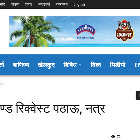
नीति
वाणिज्य
विचार
अन्तरवार्ता
मनोरञ्जन
English
्ता
बाणिज्य
खेलकुद
बिबिध
विश्व
भिडीयो
E
ेपछि…
ण्ड रिक्वेस्ट पठाऊ, नत्र
72