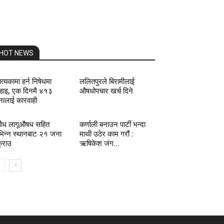
HOT NEWS
त्यकामा हर्न निषेधमा
ललितपुरले बिरामीलाई
ाइ, एक दिनमै ४१३
औषधोपचार खर्च दिने
ालाई कारवाही
ैध लागूऔषध सहित
कर्णाली बनाउन पार्टी भन्दा
भिन्न स्थानबाट २१ जना
माथी उठेर काम गरौं :
्राउ
ऋषिकेश जंग...