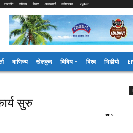
राजनीति
वाणिज्य
विचार
अन्तरवार्ता
मनोरञ्जन
English
्ता
बाणिज्य
खेलकुद
बिबिध
विश्व
भिडीयो
E
ार्य सुरु
59