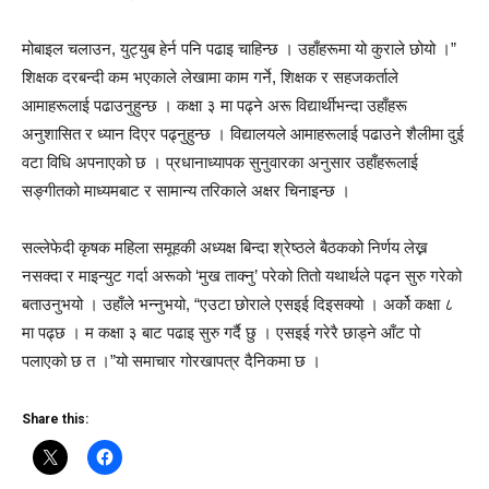
मोबाइल चलाउन, युट्युब हेर्न पनि पढाइ चाहिन्छ । उहाँहरूमा यो कुराले छोयो ।”
शिक्षक दरबन्दी कम भएकाले लेखामा काम गर्ने, शिक्षक र सहजकर्ताले
आमाहरूलाई पढाउनुहुन्छ । कक्षा ३ मा पढ्ने अरू विद्यार्थीभन्दा उहाँहरू
अनुशासित र ध्यान दिएर पढ्नुहुन्छ । विद्यालयले आमाहरूलाई पढाउने शैलीमा दुई
वटा विधि अपनाएको छ । प्रधानाध्यापक सुनुवारका अनुसार उहाँहरूलाई
सङ्गीतको माध्यमबाट र सामान्य तरिकाले अक्षर चिनाइन्छ ।
सल्लेफेदी कृषक महिला समूहकी अध्यक्ष बिन्दा श्रेष्ठले बैठकको निर्णय लेख्न
नसक्दा र माइन्युट गर्दा अरूको ‘मुख ताक्नु’ परेको तितो यथार्थले पढ्न सुरु गरेको
बताउनुभयो । उहाँले भन्नुभयो, “एउटा छोराले एसइई दिइसक्यो । अर्को कक्षा ८
मा पढ्छ । म कक्षा ३ बाट पढाइ सुरु गर्दै छु । एसइई गरेरै छाड्ने आँट पो
पलाएको छ त ।”यो समाचार गोरखापत्र दैनिकमा छ ।
Share this: