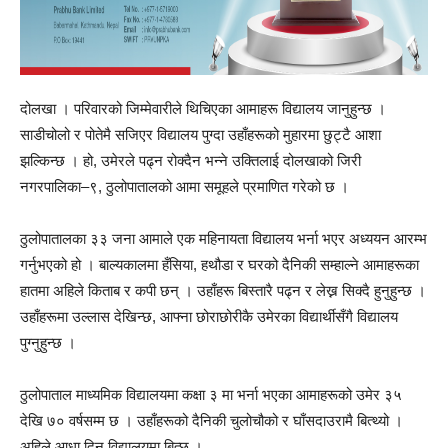
दोलखा । परिवारको जिम्मेवारीले थिचिएका आमाहरू विद्यालय जानुहुन्छ ।
साडीचोलो र पोतेमै सजिएर विद्यालय पुग्दा उहाँहरूको मुहारमा छुट्टै आशा
झल्किन्छ । हो, उमेरले पढ्न रोक्दैन भन्ने उक्तिलाई दोलखाको जिरी
नगरपालिका–९, ठुलोपातालको आमा समूहले प्रमाणित गरेको छ ।
ठुलोपातालका ३३ जना आमाले एक महिनायता विद्यालय भर्ना भएर अध्ययन आरम्भ
गर्नुभएको हो । बाल्यकालमा हँसिया, हथौडा र घरको दैनिकी सम्हाल्ने आमाहरूका
हातमा अहिले किताब र कपी छन् । उहाँहरू बिस्तारै पढ्न र लेख्न सिक्दै हुनुहुन्छ ।
उहाँहरूमा उल्लास देखिन्छ, आफ्ना छोराछोरीकै उमेरका विद्यार्थीसँगै विद्यालय
पुग्नुहुन्छ ।
ठुलोपाताल माध्यमिक विद्यालयमा कक्षा ३ मा भर्ना भएका आमाहरूको उमेर ३५
देखि ७० वर्षसम्म छ । उहाँहरूको दैनिकी चुलोचौको र घाँसदाउरामै बित्थ्यो ।
अहिले आधा दिन विद्यालयमा बित्छ ।