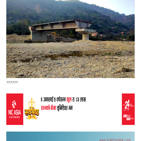
??????