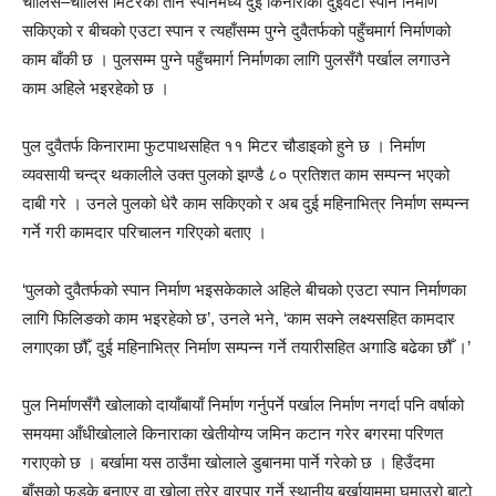
चालिस–चालिस मिटरको तीन स्पानमध्ये दुई किनाराका दुईवटा स्पान निर्माण
सकिएको र बीचको एउटा स्पान र त्यहाँसम्म पुग्ने दुवैतर्फको पहुँचमार्ग निर्माणको
काम बाँकी छ । पुलसम्म पुग्ने पहुँचमार्ग निर्माणका लागि पुलसँगै पर्खाल लगाउने
काम अहिले भइरहेको छ ।
पुल दुवैतर्फ किनारामा फुटपाथसहित ११ मिटर चौडाइको हुने छ । निर्माण
व्यवसायी चन्द्र थकालीले उक्त पुलको झण्डै ८० प्रतिशत काम सम्पन्न भएको
दाबी गरे । उनले पुलको धेरै काम सकिएको र अब दुई महिनाभित्र निर्माण सम्पन्न
गर्ने गरी कामदार परिचालन गरिएको बताए ।
‘पुलको दुवैतर्फको स्पान निर्माण भइसकेकाले अहिले बीचको एउटा स्पान निर्माणका
लागि फिलिङको काम भइरहेको छ’, उनले भने, ‘काम सक्ने लक्ष्यसहित कामदार
लगाएका छौँ, दुई महिनाभित्र निर्माण सम्पन्न गर्ने तयारीसहित अगाडि बढेका छौँ ।’
पुल निर्माणसँगै खोलाको दायाँबायाँ निर्माण गर्नुपर्ने पर्खाल निर्माण नगर्दा पनि वर्षाको
समयमा आँधीखोलाले किनाराका खेतीयोग्य जमिन कटान गरेर बगरमा परिणत
गराएको छ । बर्खामा यस ठाउँमा खोलाले डुबानमा पार्ने गरेको छ । हिउँदमा
बाँसको फड्के बनाएर वा खोला तरेर वारपार गर्ने स्थानीय बर्खायाममा घुमाउरो बाटो