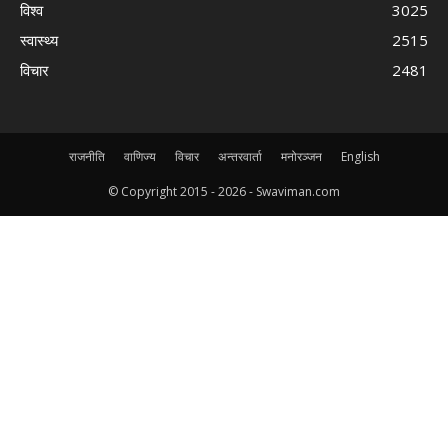
विश्व
3025
स्वास्थ्य
2515
विचार
2481
राजनीति
वाणिज्य
विचार
अन्तरवार्ता
मनोरञ्जन
English
© Copyright 2015 -
2026 - Swaviman.com