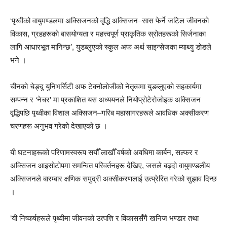
‘पृथ्वीको वायुमण्डलमा अक्सिजनको वृद्धि अक्सिजन–सास फेर्ने जटिल जीवनको
विकास, ग्रहहरूको बासयोग्यता र महत्त्वपूर्ण प्राकृतिक स्रोतहरूको सिर्जनाका
लागि आधारभूत मानिन्छ’, युडब्लुएको स्कुल अफ अर्थ साइन्सेजका म्याथ्यु डोडले
भने ।
चीनको चेङ्दु युनिभर्सिटी अफ टेक्नोलोजीको नेतृत्वमा युडब्लुएको सहकार्यमा
सम्पन्न र ‘नेचर’ मा प्रकाशित यस अध्ययनले नियोप्रोटेरोजोइक अक्सिजन
वृद्धिपछि पृथ्वीका विशाल अक्सिजन–गरिब महासागरहरूले आवधिक अक्सीकरण
चरणहरू अनुभव गरेको देखाएको छ ।
यी घटनाहरूको परिणामस्वरूप सयौँ लाखौँ वर्षको अवधिमा कार्बन, सल्फर र
अक्सिजन आइसोटोपमा समन्वित परिवर्तनहरू देखिए, जसले बढ्दो वायुमण्डलीय
अक्सिजनले बारम्बार क्षणिक समुद्री अक्सीकरणलाई उत्प्रेरित गरेको सुझाव दिन्छ
।
‘यी निष्कर्षहरूले पृथ्वीमा जीवनको उत्पत्ति र विकाससँगै खनिज भण्डार तथा