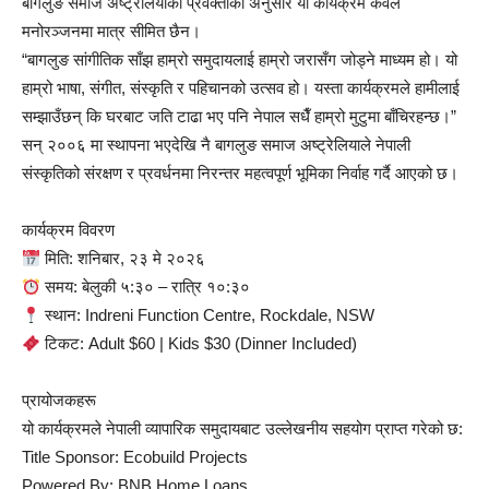
बागलुङ समाज अष्ट्रेलियाका प्रवक्ताका अनुसार यो कार्यक्रम केवल
मनोरञ्जनमा मात्र सीमित छैन।
“बागलुङ सांगीतिक साँझ हाम्रो समुदायलाई हाम्रो जरासँग जोड्ने माध्यम हो। यो
हाम्रो भाषा, संगीत, संस्कृति र पहिचानको उत्सव हो। यस्ता कार्यक्रमले हामीलाई
सम्झाउँछन् कि घरबाट जति टाढा भए पनि नेपाल सधैँ हाम्रो मुटुमा बाँचिरहन्छ।”
सन् २००६ मा स्थापना भएदेखि नै बागलुङ समाज अष्ट्रेलियाले नेपाली
संस्कृतिको संरक्षण र प्रवर्धनमा निरन्तर महत्वपूर्ण भूमिका निर्वाह गर्दै आएको छ।
कार्यक्रम विवरण
मिति: शनिबार, २३ मे २०२६
समय: बेलुकी ५:३० – रात्रि १०:३०
स्थान: Indreni Function Centre, Rockdale, NSW
टिकट: Adult $60 | Kids $30 (Dinner Included)
प्रायोजकहरू
यो कार्यक्रमले नेपाली व्यापारिक समुदायबाट उल्लेखनीय सहयोग प्राप्त गरेको छ:
Title Sponsor: Ecobuild Projects
Powered By: BNB Home Loans