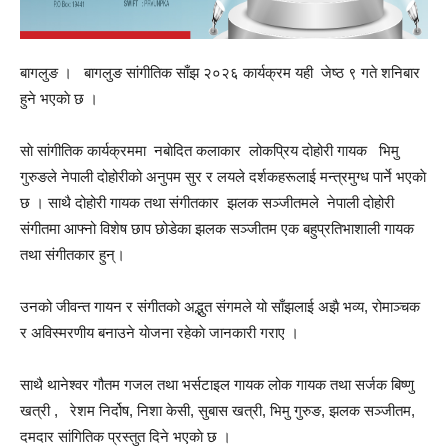
बागलुङ । बागलुङ सांगीतिक साँझ २०२६ कार्यक्रम यही जेष्ठ ९ गते शनिबार
हुने भएकाे छ ।
साे सांगीतिक कार्यक्रममा नबाेदित कलाकार लोकप्रिय दोहोरी गायक भिमु
गुरुङले नेपाली दोहोरीको अनुपम सुर र लयले दर्शकहरूलाई मन्त्रमुग्ध पार्ने भएकाे
छ । साथै दोहोरी गायक तथा संगीतकार झलक सञ्जीतमले नेपाली दोहोरी
संगीतमा आफ्नो विशेष छाप छोडेका झलक सञ्जीतम एक बहुप्रतिभाशाली गायक
तथा संगीतकार हुन्।
उनको जीवन्त गायन र संगीतको अद्भुत संगमले यो साँझलाई अझै भव्य, रोमाञ्चक
र अविस्मरणीय बनाउने याेजना रहेकाे जानकारी गराए ।
साथै थानेश्वर गौतम गजल तथा भर्सटाइल गायक लोक गायक तथा सर्जक बिष्णु
खत्री , रेशम निर्दोष, निशा केसी, सुबास खत्री, भिमु गुरुङ, झलक सञ्जीतम,
दमदार सांगितिक प्रस्तुत दिने भएकाे छ ।