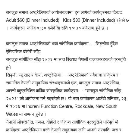
बागलुङ समाज अष्ट्रेलियाकाे आयोजकत्वमा हुन लागेकाे कार्यक्रमका टिकट
Adult $60 (Dinner Included), Kids $30 (Dinner Included) रहेकाे छ
। कार्यक्रम करिब ५ः३० बजेदेखि राति १०ः३० बजेसम्म हुने छ ।
बागलुङ समाज अष्ट्रेलियाको भव्य सांगीतिक कार्यक्रम — सिड्नीमा हुँदैछ
ऐतिहासिक दोहोरी साँझ
बागलुङ सांगीतिक साँझ २०२६ मा सात विख्यात नेपाली कलाकारहरूको प्रस्तुति
हुने
सिड्नी, न्यू साउथ वेल्स, अष्ट्रेलिया — अष्ट्रेलियाको सबैभन्दा सक्रिय र
सम्मानित नेपाली सामुदायिक संस्थाहरूमध्ये एक, बागलुङ समाज अष्ट्रेलिया,
आफ्नो बहुप्रतिक्षित वार्षिक सांस्कृतिक कार्यक्रम — “बागलुङ सांगीतिक साँझ
२०२६” को आयोजना गर्न गइरहेको छ। यो भव्य कार्यक्रम आउँदो शनिबार, २३
मे २०२६ मा Indreni Function Centre, Rockdale, New South
Wales मा सम्पन्न हुनेछ।
नेपाली लोकसंगीत, गजल, दोहोरी र जीवन्त सांगीतिक प्रस्तुतिले भरिपूर्ण यो
कार्यक्रम अष्ट्रेलियामा बस्ने नेपाली समुदायका लागि आफ्नो संस्कृति, जरा र