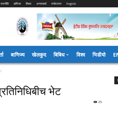
राजनीति
वाणिज्य
विचार
अन्तरवार्ता
मनोरञ्जन
English
्ता
बाणिज्य
खेलकुद
बिबिध
विश्व
भिडीयो
E
ेट
्रतिनिधिबीच भेट
25