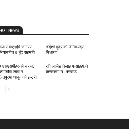
HOT NEWS
कपा र मातृभूमि जागरण
विदेशी मुद्राको विनिमयदर
ियानबिच ७ बुँदे सहमति
निर्धारण
 एसएसपीहरुको सरुवा,
रवि लामिछानेलाई फसाईहाल्ने
ठमाडौंमा लामा र
कसरतमा छः प्रचण्ड
ितपुरमा धानुकको इन्ट्री