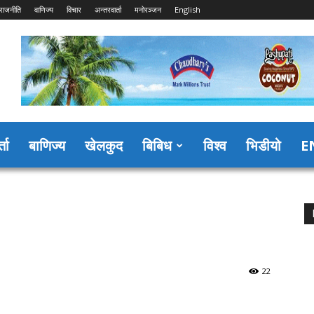
राजनीति
वाणिज्य
विचार
अन्तरवार्ता
मनोरञ्जन
English
्ता
बाणिज्य
खेलकुद
बिबिध
विश्व
भिडीयो
E
22