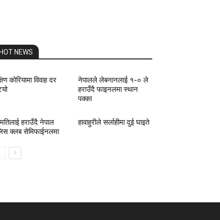
HOT NEWS
्षिण कोरियामा विवाह दर
नेपालले लेबनानलाई १-० ले
्यो
हराउँदै फाइनलमा स्थान
पक्का
ग्मतिलाई हराउँदै नेपाल
हावाहुरीले सर्लाहीमा दुई घाइते
लिस क्लब सेमिफाईनलमा