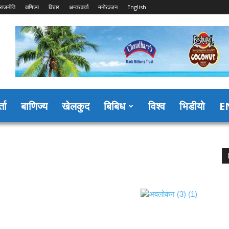
राजनीति
वाणिज्य
विचार
अन्तरवार्ता
मनोरञ्जन
English
्ता
बाणिज्य
खेलकुद
बिबिध
विश्व
भिडीयो
E