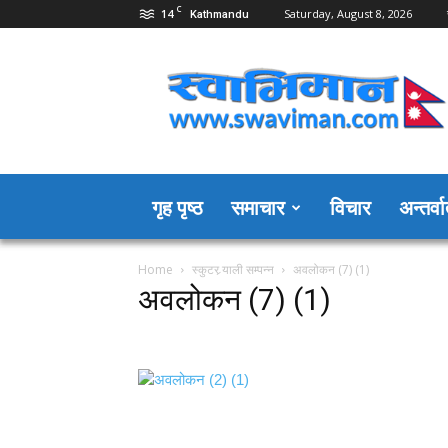
C
14
Saturday, August 8, 2026
Kathmandu
Swaviman
Nepal
गृह पृष्ठ
समाचार
विचार
अन्तर्वार
Home
स्कुटर र्‍याली सम्पन्न
अवलोकन (7) (1)
अवलोकन (7) (1)