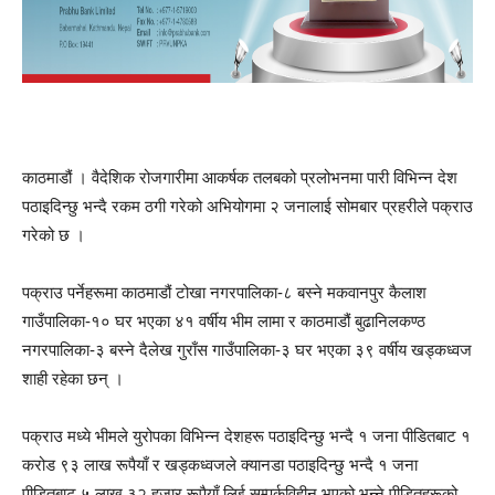
काठमाडौं । वैदेशिक रोजगारीमा आकर्षक तलबको प्रलोभनमा पारी विभिन्न देश
पठाइदिन्छु भन्दै रकम ठगी गरेको अभियोगमा २ जनालाई सोमबार प्रहरीले पक्राउ
गरेको छ ।
पक्राउ पर्नेहरूमा काठमाडौं टोखा नगरपालिका-८ बस्ने मकवानपुर कैलाश
गाउँपालिका-१० घर भएका ४१ वर्षीय भीम लामा र काठमाडौं बुढानिलकण्ठ
नगरपालिका-३ बस्ने दैलेख गुराँस गाउँपालिका-३ घर भएका ३९ वर्षीय खड्कध्वज
शाही रहेका छन् ।
पक्राउ मध्ये भीमले युरोपका विभिन्न देशहरू पठाइदिन्छु भन्दै १ जना पीडितबाट १
करोड ९३ लाख रूपैयाँ र खड्कध्वजले क्यानडा पठाइदिन्छु भन्दै १ जना
पीडितबाट ५ लाख ३२ हजार रूपैयाँ लिई सम्पर्कविहीन भएको भन्ने पीडितहरूको