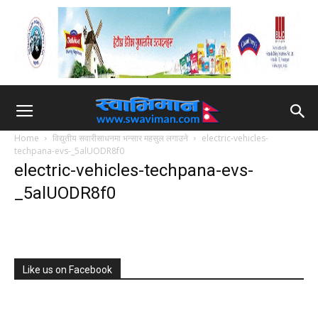
Home
विद्युतीय सवारीसाधनमा भन्सार महसुल लगाउने
electric-vehicles-
techpana-evs-_5alUODR8f0
electric-vehicles-techpana-evs-
_5alUODR8f0
Like us on Facebook