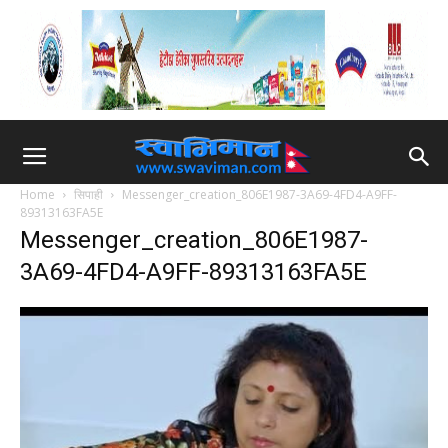
Home
सिपाही
Messenger_creation_806E1987-3A69-4FD4-A9FF-
89313163FA5E
Messenger_creation_806E1987-
3A69-4FD4-A9FF-89313163FA5E