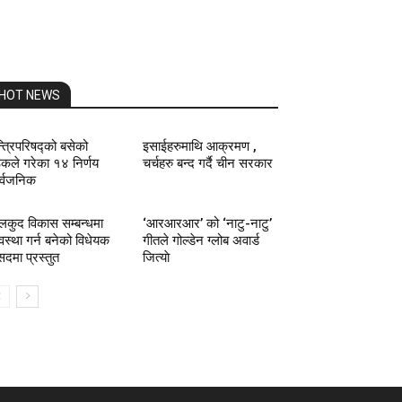
HOT NEWS
्त्रिपरिषद्को बसेको
इसाईहरुमाथि आक्रमण ,
ठकले गरेका १४ निर्णय
चर्चहरु बन्द गर्दै चीन सरकार
र्वजनिक
लकुद विकास सम्बन्धमा
‘आरआरआर’ को ‘नाटु-नाटु’
यवस्था गर्न बनेको विधेयक
गीतले गोल्डेन ग्लोब अवार्ड
सदमा प्रस्तुत
जित्याे