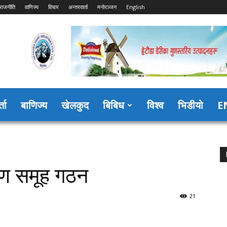
राजनीति
वाणिज्य
विचार
अन्तरवार्ता
मनोरञ्जन
English
्ता
बाणिज्य
खेलकुद
बिबिध
विश्व
भिडीयो
E
र्माण समूह गठन
21